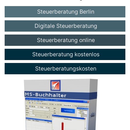
Steuerberatung Berlin
Digitale Steuerberatung
Steuerberatung online
Steuerberatung kostenlos
Steuerberatungskosten