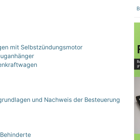
B
agen mit Selbstzündungsmotor
zeuganhänger
nenkraftwagen
sgrundlagen und Nachweis der Besteuerung
 Behinderte