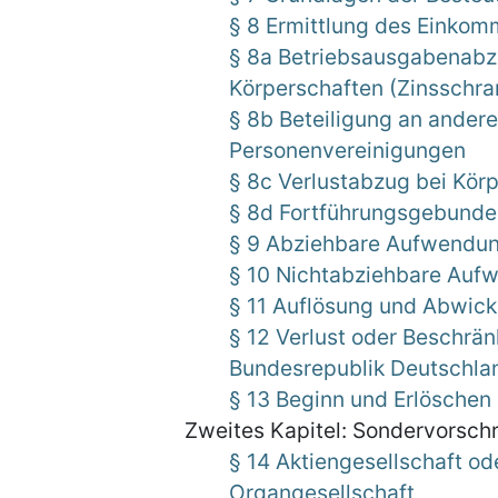
§ 8 Ermittlung des Einko
§ 8a Betriebsausgabenabz
Körperschaften (Zinsschra
§ 8b Beteiligung an ander
Personenvereinigungen
§ 8c Verlustabzug bei Kör
§ 8d Fortführungsgebunden
§ 9 Abziehbare Aufwendu
§ 10 Nichtabziehbare Au
§ 11 Auflösung und Abwickl
§ 12 Verlust oder Beschrä
Bundesrepublik Deutschla
§ 13 Beginn und Erlöschen 
Zweites Kapitel: Sondervorschr
§ 14 Aktiengesellschaft od
Organgesellschaft