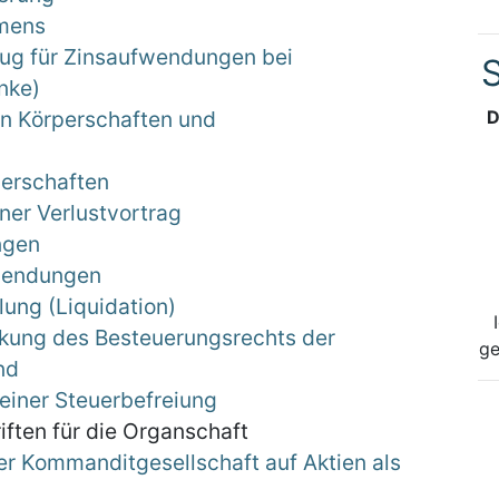
mmens
ug für Zinsaufwendungen bei
S
nke)
en Körperschaften und
D
perschaften
er Verlustvortrag
ngen
fwendungen
ung (Liquidation)
nkung des Besteuerungsrechts der
ge
nd
einer Steuerbefreiung
iften für die Organschaft
er Kommanditgesellschaft auf Aktien als