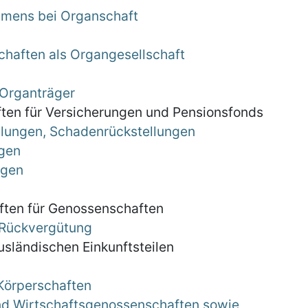
mmens bei Organschaft
chaften als Organgesellschaft
 Organträger
iften für Versicherungen und Pensionsfonds
lungen, Schadenrückstellungen
ngen
ngen
iften für Genossenschaften
 Rückvergütung
 ausländischen Einkunftsteilen
 Körperschaften
und Wirtschaftsgenossenschaften sowie