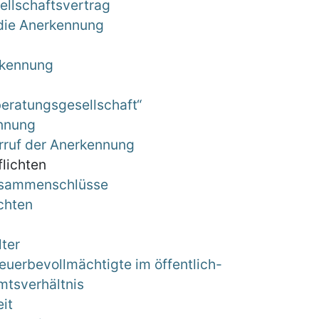
ellschaftsvertrag
 die Anerkennung
rkennung
eratungsgesellschaft“
ennung
ruf der Anerkennung
flichten
Zusammenschlüsse
chten
lter
euerbevollmächtigte im öffentlich-
mtsverhältnis
it