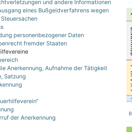
ichtverletzungen und andere Informationen
n Ausgang eines Bußgeldverfahrens wegen
n Steuersachen
us
ndung personenbezogener Daten
abenrecht fremder Staaten
ilfevereine
bereich
die Anerkennung, Aufnahme der Tätigkeit
, Satzung
rkennung
erhilfeverein“
nnung
B
ruf der Anerkennung