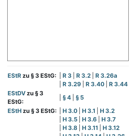
EStR
zu § 3 EStG:
|
R 3
|
R 3.2
|
R 3.26a
|
R 3.29
|
R 3.40
|
R 3.44
EStDV
zu § 3
|
§ 4
|
§ 5
EStG:
EStH
zu § 3 EStG:
|
H 3.0
|
H 3.1
|
H 3.2
|
H 3.5
|
H 3.6
|
H 3.7
|
H 3.8
|
H 3.11
|
H 3.12