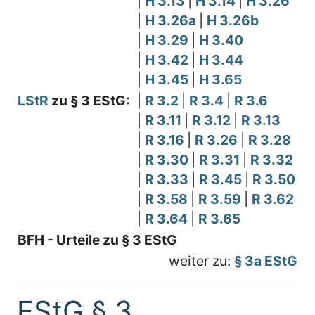
|
H 3.13
|
H 3.14
|
H 3.26
|
H 3.26a
|
H 3.26b
|
H 3.29
|
H 3.40
|
H 3.42
|
H 3.44
|
H 3.45
|
H 3.65
LStR
zu § 3 EStG:
|
R 3.2
|
R 3.4
|
R 3.6
|
R 3.11
|
R 3.12
|
R 3.13
|
R 3.16
|
R 3.26
|
R 3.28
|
R 3.30
|
R 3.31
|
R 3.32
|
R 3.33
|
R 3.45
|
R 3.50
|
R 3.58
|
R 3.59
|
R 3.62
|
R 3.64
|
R 3.65
BFH - Urteile zu § 3 EStG
weiter zu:
§ 3a EStG
EStG § 3