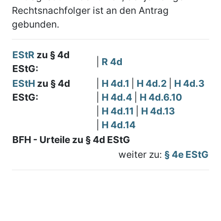
Rechtsnachfolger ist an den Antrag
gebunden.
EStR
zu § 4d
|
R 4d
EStG:
EStH
zu § 4d
|
H 4d.1
|
H 4d.2
|
H 4d.3
EStG:
|
H 4d.4
|
H 4d.6.10
|
H 4d.11
|
H 4d.13
|
H 4d.14
BFH - Urteile zu § 4d EStG
weiter zu:
§ 4e EStG