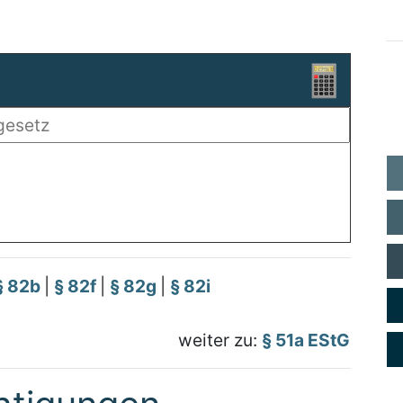
§ 82b
|
§ 82f
|
§ 82g
|
§ 82i
weiter zu:
§ 51a EStG