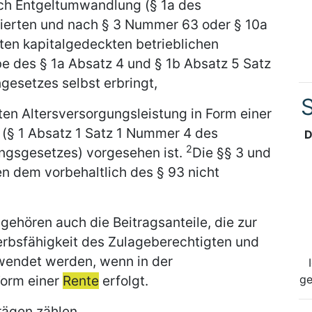
rch Entgeltumwandlung (§ 1a des
zierten und nach § 3 Nummer 63 oder § 10a
ten kapitalgedeckten betrieblichen
 des § 1a Absatz 4 und § 1b Absatz 5 Satz
ngesetzes selbst erbringt,
S
en Altersversorgungsleistung in Form einer
(§ 1 Absatz 1 Satz 1 Nummer 4 des
D
2
ungsgesetzes) vorgesehen ist.
Die §§ 3 und
n dem vorbehaltlich des § 93 nicht
gehören auch die Beitragsanteile, die zur
rbsfähigkeit des Zulageberechtigten und
wendet werden, wenn in der
Form einer
Rente
erfolgt.
ge
trägen zählen