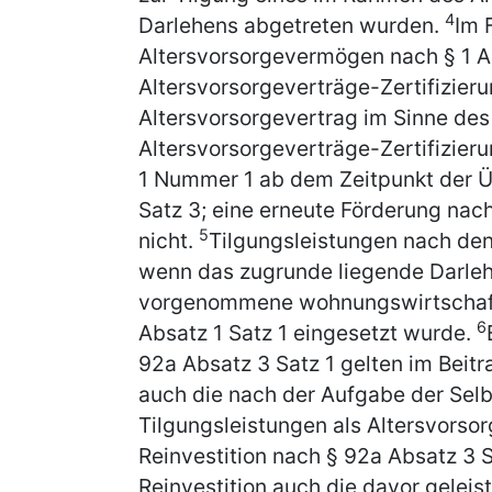
4
Darlehens abgetreten wurden.
Im 
Altersvorsorgevermögen nach § 1 A
Altersvorsorgeverträge-Zertifizier
Altersvorsorgevertrag im Sinne des
Altersvorsorgeverträge-Zertifizier
1 Nummer 1 ab dem Zeitpunkt der Ü
Satz 3; eine erneute Förderung nach
5
nicht.
Tilgungsleistungen nach den
wenn das zugrunde liegende Darle
vorgenommene wohnungswirtschaft
6
Absatz 1 Satz 1 eingesetzt wurde.
92a Absatz 3 Satz 1 gelten im Beit
auch die nach der Aufgabe der Selb
Tilgungsleistungen als Altersvorso
Reinvestition nach § 92a Absatz 3 
Reinvestition auch die davor geleis