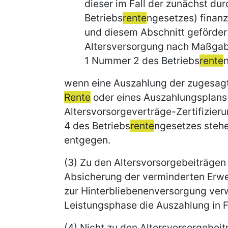
dieser im Fall der zunächst du
Betriebs
rente
ngesetzes) finan
und diesem Abschnitt geförder
Altersversorgung nach Maßgabe
1 Nummer 2 des Betriebs
rente
wenn eine Auszahlung der zugesagt
Rente
oder eines Auszahlungsplans 
Altersvorsorgeverträge-Zertifizier
4 des Betriebs
rente
ngesetzes stehe
entgegen.
(3) Zu den Altersvorsorgebeiträgen 
Absicherung der verminderten Erwe
zur Hinterbliebenenversorgung ver
Leistungsphase die Auszahlung in 
(4) Nicht zu den Altersvorsorgebei