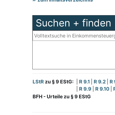
Suchen + finden
LStR
zu § 9 EStG:
|
R 9.1
|
R 9.2
|
R 
|
R 9.9
|
R 9.10
|
BFH - Urteile zu § 9 EStG