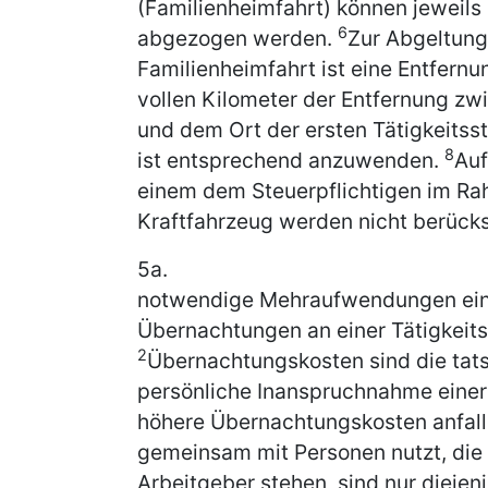
(Familienheimfahrt) können jeweils 
6
abgezogen werden.
Zur Abgeltung
Familienheimfahrt ist eine Entfern
vollen Kilometer der Entfernung z
und dem Ort der ersten Tätigkeitss
8
ist entsprechend anzuwenden.
Auf
einem dem Steuerpflichtigen im Ra
Kraftfahrzeug werden nicht berücks
5a.
notwendige Mehraufwendungen eines
Übernachtungen an einer Tätigkeitsst
2
Übernachtungskosten sind die tat
persönliche Inanspruchnahme einer
höhere Übernachtungskosten anfalle
gemeinsam mit Personen nutzt, die 
Arbeitgeber stehen, sind nur dieje