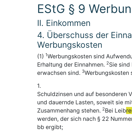
EStG § 9 Werbun
II. Einkommen
4. Überschuss der Einn
Werbungskosten
1
(1)
Werbungskosten sind Aufwendu
2
Erhaltung der Einnahmen.
Sie sind
3
erwachsen sind.
Werbungskosten 
1.
Schuldzinsen und auf besonderen 
und dauernde Lasten, soweit sie mit
2
Zusammenhang stehen.
Bei Leib
re
werden, der sich nach § 22 Numme
bb ergibt;