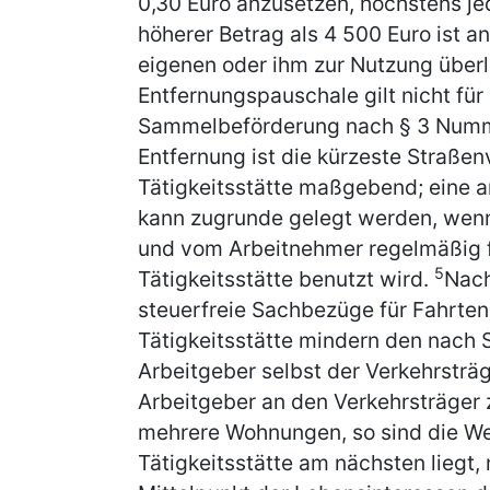
0,30 Euro anzusetzen, höchstens je
höherer Betrag als 4 500 Euro ist a
eigenen oder ihm zur Nutzung über
Entfernungspauschale gilt nicht für
Sammelbeförderung nach § 3 Num
Entfernung ist die kürzeste Straß
Tätigkeitsstätte maßgebend; eine a
kann zugrunde gelegt werden, wenn 
und vom Arbeitnehmer regelmäßig 
5
Tätigkeitsstätte benutzt wird.
Nach
steuerfreie Sachbezüge für Fahrte
Tätigkeitsstätte mindern den nach S
Arbeitgeber selbst der Verkehrsträge
Arbeitgeber an den Verkehrsträger 
mehrere Wohnungen, so sind die We
Tätigkeitsstätte am nächsten liegt,