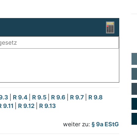
9.3
|
R 9.4
|
R 9.5
|
R 9.6
|
R 9.7
|
R 9.8
R 9.11
|
R 9.12
|
R 9.13
weiter zu:
§ 9a EStG