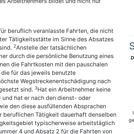
es Arbeitnehmers bildet und nicht nur
 beruflich veranlasste Fahrten, die nicht
er Tätigkeitsstätte im Sinne des Absatzes
S
2
sind.
Anstelle der tatsächlichen
r durch die persönliche Benutzung eines
D
nnen die Fahrtkosten mit den pauschalen
die für das jeweils benutzte
 höchste Wegstreckenentschädigung nach
3
esetzt sind.
Hat ein Arbeitnehmer keine
) und hat er nach den dienst- oder
owie den diese ausfüllenden Absprachen
 beruflichen Tätigkeit dauerhaft denselben
ge
gkeitsgebiet typischerweise arbeitstäglich
Nummer 4 und Absatz 2 für die Fahrten von