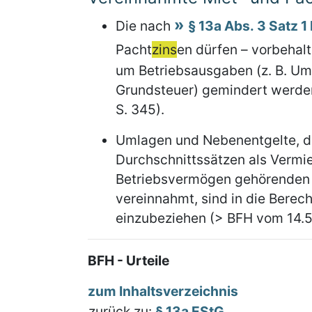
Die nach
§ 13a Abs. 3 Satz 1
Pacht
zins
en dürfen – vorbehal
um Betriebsausgaben (z. B. U
Grundsteuer) gemindert werden
S. 345).
Umlagen und Nebenentgelte, di
Durchschnittssätzen als Vermie
Betriebsvermögen gehörenden 
vereinnahmt, sind in die Bere
einzubeziehen (> BFH vom 14.5.
BFH - Urteile
zum Inhaltsverzeichnis
zurück zu:
§ 13a EStG