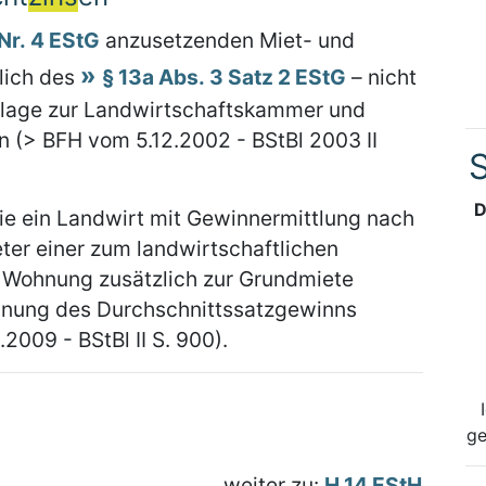
 Nr. 4 EStG
anzusetzenden Miet- und
tlich des
§ 13a Abs. 3 Satz 2 EStG
– nicht
mlage zur Landwirtschaftskammer und
 (> BFH vom 5.12.2002 - BStBl 2003 II
S
D
e ein Landwirt mit Gewinnermittlung nach
ter einer zum landwirtschaftlichen
Wohnung zusätzlich zur Grundmiete
chnung des Durchschnittssatzgewinns
2009 - BStBl II S. 900).
ge
weiter zu:
H 14 EStH