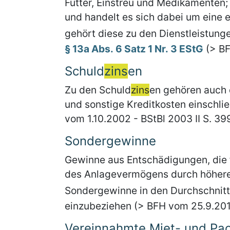
Futter, Einstreu und Medikamenten
und handelt es sich dabei um eine e
gehört diese zu den Dienstleistunge
§ 13a Abs. 6 Satz 1 Nr. 3 EStG
(> BF
Schuld
zins
en
Zu den Schuld
zins
en gehören auch
und sonstige Kreditkosten einschli
vom 1.10.2002 - BStBl 2003 II S. 399
Sondergewinne
Gewinne aus Entschädigungen, die f
des Anlagevermögens durch höhere 
Sondergewinne in den Durchschnit
einzubeziehen (> BFH vom 25.9.2014
Vereinnahmte Miet- und Pa