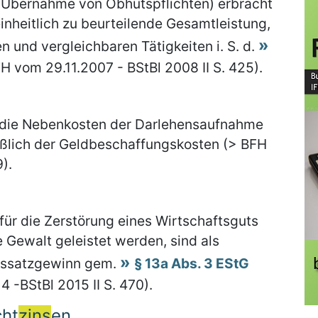
; Übernahme von Obhutspflichten) erbracht
inheitlich zu beurteilende Gesamtleistung,
n und vergleichbaren Tätigkeiten i. S. d.
H vom 29.11.2007 - BStBl 2008 II S. 425).
 die Nebenkosten der Darlehensaufnahme
eßlich der Geldbeschaffungskosten (> BFH
).
ür die Zerstörung eines Wirtschaftsguts
Gewalt geleistet werden, sind als
tssatzgewinn gem.
§ 13a Abs. 3 EStG
 -BStBl 2015 II S. 470).
cht
zins
en