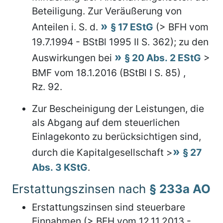
Beteiligung. Zur Veräußerung von
Anteilen i. S. d.
§ 17 EStG
(> BFH vom
19.7.1994 - BStBl 1995 II S. 362); zu den
Auswirkungen bei
§ 20 Abs. 2 EStG
>
BMF vom 18.1.2016 (BStBl I S. 85) ,
Rz. 92.
Zur Bescheinigung der Leistungen, die
als Abgang auf dem steuerlichen
Einlagekonto zu berücksichtigen sind,
durch die Kapitalgesellschaft >
§ 27
Abs. 3 KStG
.
Erstattungszinsen nach
§ 233a AO
Erstattungszinsen sind steuerbare
Einnahmen (> BFH vom 12.11.2013 -