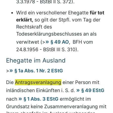
3.3.1978 - BStBl II S. 372).
Wird ein verschollener Ehegatte
für tot
erklärt,
so gilt der Stpfl. vom Tag der
Rechtskraft des
Todeserklärungsbeschlusses an als
verwitwet (>
§ 49 AO
, BFH vom
24.8.1956 - BStBl III S. 310).
Ehegatte im Ausland
>
§ 1a Abs. 1 Nr. 2 EStG
Die
Antragsveranlagung
einer Person mit
inländischen Einkünften i. S. d.
§ 49 EStG
nach
§ 1 Abs. 3 EStG
ermöglicht im
Grundsatz keine Zusammenveranlagung mit