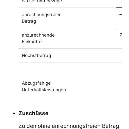
S. d. E. und Bezüge
7.7
anrechnungsfreier
– 62
Betrag
anzurechnende
7.09
Einkünfte
Höchstbetrag
Abzugsfähige
Unterhaltsleistungen
Zuschüsse
Zu den ohne anrechnungsfreien Betrag