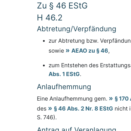
Zu § 46 EStG
H 46.2
Abtretung/Verpfändung
zur Abtretung bzw. Verpfändun
sowie
AEAO zu § 46
,
zum Entstehen des Erstattung
Abs. 1 EStG
.
Anlaufhemmung
Eine Anlaufhemmung gem.
§ 170 
des
§ 46 Abs. 2 Nr. 8 EStG
nicht 
S. 746).
Antrag auf Veranlagung