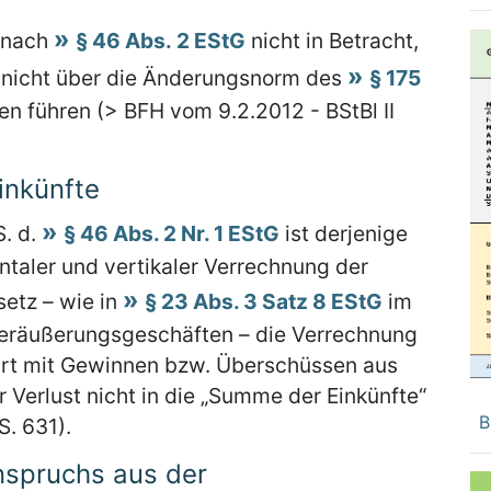
. nach
§ 46 Abs. 2 EStG
nicht in Betracht,
nicht über die Änderungsnorm des
§ 175
en führen (> BFH vom 9.2.2012 - BStBl II
inkünfte
S. d.
§ 46 Abs. 2 Nr. 1 EStG
ist derjenige
ntaler und vertikaler Verrechnung der
setz – wie in
§ 23 Abs. 3 Satz 8 EStG
im
 Veräußerungsgeschäften – die Verrechnung
sart mit Gewinnen bzw. Überschüssen aus
r Verlust nicht in die „Summe der Einkünfte“
B
S. 631).
nspruchs aus der