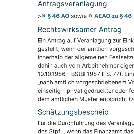
Antragsveranlagung
>
§ 46 AO
sowie
AEAO zu § 46
Rechtswirksamer Antrag
Ein Antrag auf Veranlagung zur Ei
gestellt, wenn der amtlich vorgesc
innerhalb der allgemeinen Festsetz
dahin auch vom Arbeitnehmer eigen
10.10.1986 - BStBl 1987 II S. 77). E
„nach amtlich vorgeschriebenem Vo
einseitig – privat gedruckter oder 
dem amtlichen Muster entspricht (>
Schätzungsbescheid
Für die Durchführung des Veranlag
des Stpfl., wenn das Finanzamt da