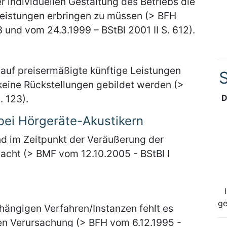
individuellen Gestaltung des Betriebs die
eleistungen erbringen zu müssen (> BFH
3 und vom 24.3.1999 – BStBl 2001 II S. 612).
 auf preisermäßigte künftige Leistungen
S
eine Rückstellungen gebildet werden (>
. 123).
D
ei Hörgeräte-Akustikern
d im Zeitpunkt der Veräußerung der
sacht (> BMF vom 12.10.2005 - BStBl I
ge
nhängigen Verfahren/Instanzen fehlt es
hen Verursachung (> BFH vom 6.12.1995 -