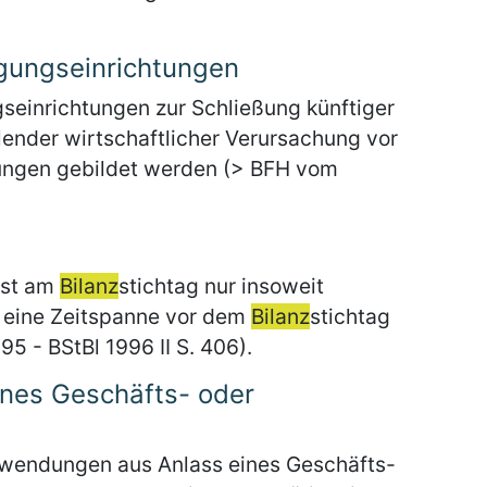
gungseinrichtungen
seinrichtungen zur Schließung künftiger
nder wirtschaftlicher Verursachung vor
lungen gebildet werden (> BFH vom
ist am
Bilanz
stichtag nur insoweit
it eine Zeitspanne vor dem
Bilanz
stichtag
5 - BStBl 1996 II S. 406).
nes Geschäfts- oder
uwendungen aus Anlass eines Geschäfts-