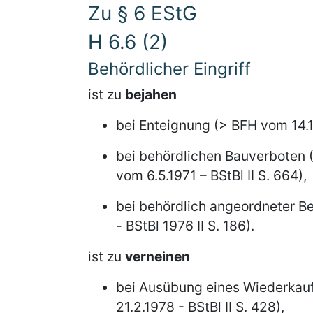
Zu § 6 EStG
H 6.6 (2)
Behördlicher Eingriff
ist zu
bejahen
bei Enteignung (> BFH vom 14.11
bei behördlichen Bauverboten (>
vom 6.5.1971 – BStBl II S. 664),
bei behördlich angeordneter B
- BStBl 1976 II S. 186).
ist zu
verneinen
bei Ausübung eines Wiederkau
21.2.1978 - BStBl II S. 428),