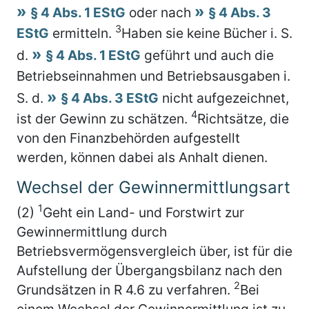
§ 4 Abs. 1 EStG
oder nach
§ 4 Abs. 3
3
EStG
ermitteln.
Haben sie keine Bücher i. S.
d.
§ 4 Abs. 1 EStG
geführt und auch die
Betriebseinnahmen und Betriebsausgaben i.
S. d.
§ 4 Abs. 3 EStG
nicht aufgezeichnet,
4
ist der Gewinn zu schätzen.
Richtsätze, die
von den Finanzbehörden aufgestellt
werden, können dabei als Anhalt dienen.
Wechsel der Gewinnermittlungsart
1
(2)
Geht ein Land- und Forstwirt zur
Gewinnermittlung durch
Betriebsvermögensvergleich über, ist für die
Aufstellung der Übergangsbilanz nach den
2
Grundsätzen in R 4.6 zu verfahren.
Bei
einem Wechsel der Gewinnermittlung ist zu