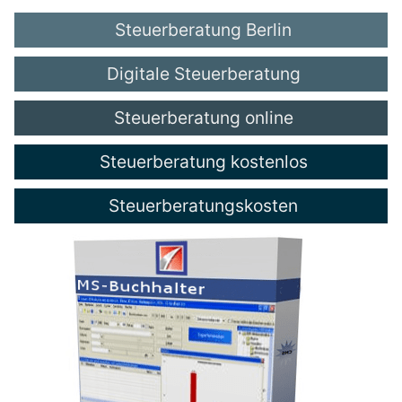
Steuerberatung Berlin
Digitale Steuerberatung
Steuerberatung online
Steuerberatung kostenlos
Steuerberatungskosten