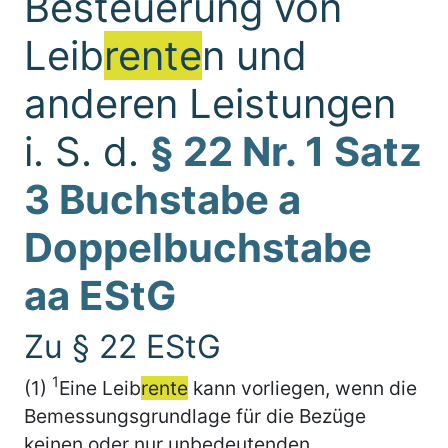
Besteuerung von
Leib
rente
n und
anderen Leistungen
i. S. d.
§ 22 Nr. 1 Satz
3 Buchstabe a
Doppelbuchstabe
aa EStG
Zu § 22 EStG
1
(1)
Eine Leib
rente
kann vorliegen, wenn die
Bemessungsgrundlage für die Bezüge
keinen oder nur unbedeutenden