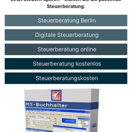
Steuerberatung:
Steuerberatung Berlin
Digitale Steuerberatung
Steuerberatung online
Steuerberatung kostenlos
Steuerberatungskosten