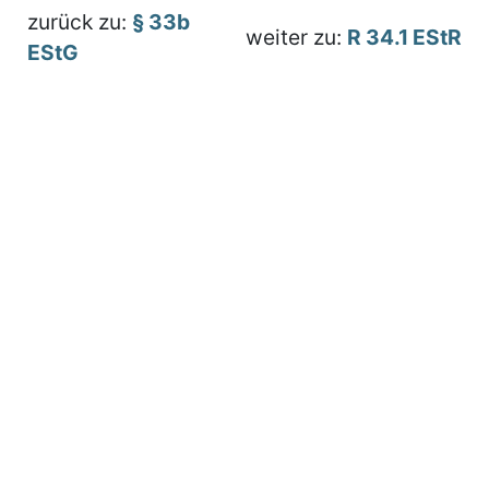
zurück zu:
§ 33b
weiter zu:
R 34.1 EStR
EStG