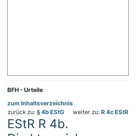
BFH - Urteile
zum Inhaltsverzeichnis
zurück zu:
§ 4b EStG
weiter zu:
R 4c EStR
EStR R 4b.