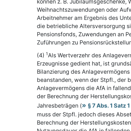
können z. B. Jubiläumsgeschenke, W
Weihnachtszuwendungen oder Aufwe
Arbeitnehmer am Ergebnis des Un
die betriebliche Altersversorgung 
Pensionsfonds, Zuwendungen an Pe
Zuführungen zu Pensionsrückstellu
1
(4)
Als Wertverzehr des Anlagever
Erzeugnisse gedient hat, ist grunds
Bilanzierung des Anlagevermögens a
beanstanden, wenn der Stpfl., der 
Anlagevermögens die AfA in fallen
der Berechnung der Herstellungskos
Jahresbeträgen (
§ 7 Abs. 1 Satz 
muss der Stpfl. jedoch dieses Abse
Berechnung der Herstellungskosten
Nutzungsdauer die AfA in fallenden 