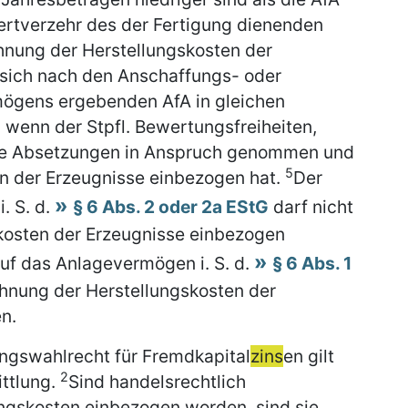
rtverzehr des der Fertigung dienenden
hnung der Herstellungskosten der
 sich nach den Anschaffungs- oder
mögens ergebenden AfA in gleichen
 wenn der Stpfl. Bewertungsfreiheiten,
te Absetzungen in Anspruch genommen und
5
ten der Erzeugnisse einbezogen hat.
Der
. S. d.
§ 6 Abs. 2 oder 2a EStG
darf nicht
skosten der Erzeugnisse einbezogen
uf das Anlagevermögen i. S. d.
§ 6 Abs. 1
chnung der Herstellungskosten der
n.
ngswahlrecht für Fremdkapital
zins
en gilt
2
ittlung.
Sind handelsrechtlich
ungskosten einbezogen worden, sind sie