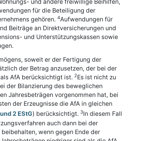
ohnungs- und andere freiwillige Beihilfen,
ndungen für die Beteiligung der
4
ternehmens gehören.
Aufwendungen für
sind Beiträge an Direktversicherungen und
nsions- und Unterstützungskassen sowie
ngen.
mögens, soweit er der Fertigung der
ätzlich der Betrag anzusetzen, der bei der
2
ls AfA berücksichtigt ist.
Es ist nicht zu
bei der Bilanzierung des beweglichen
den Jahresbeträgen vorgenommen hat, bei
ten der Erzeugnisse die AfA in gleichen
3
1 und 2 EStG
) berücksichtigt.
In diesem Fall
tzungsverfahren auch dann bei der
 beibehalten, wenn gegen Ende der
Jahresbeträgen niedriger sind als die AfA