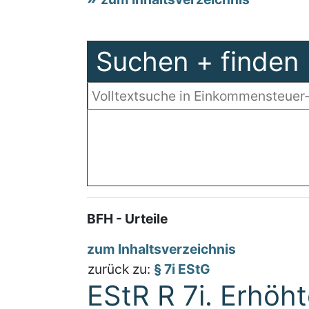
Suchen + finden
BFH - Urteile
zum Inhaltsverzeichnis
zurück zu:
§ 7i EStG
EStR R 7i. Erhö