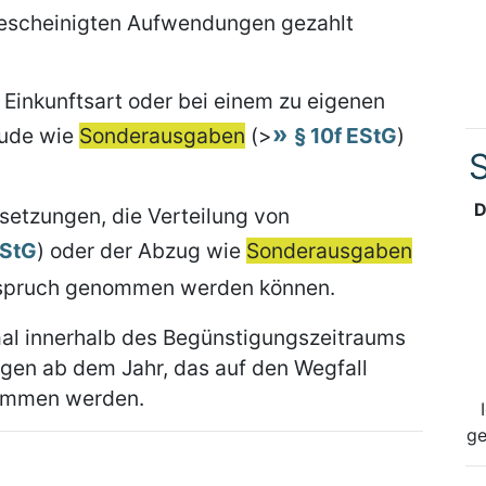
bescheinigten Aufwendungen gezahlt
Einkunftsart oder bei einem zu eigenen
ude wie
Sonderausgaben
(>
§ 10f EStG
)
S
D
setzungen, die Verteilung von
EStG
) oder der Abzug wie
Sonderausgaben
Anspruch genommen werden können.
mal innerhalb des Begünstigungszeitraums
gen ab dem Jahr, das auf den Wegfall
enommen werden.
ge