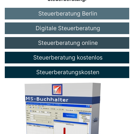
Steuerberatung Berlin
Digitale Steuerberatung
Steuerberatung online
Steuerberatung kostenlos
Steuerberatungskosten