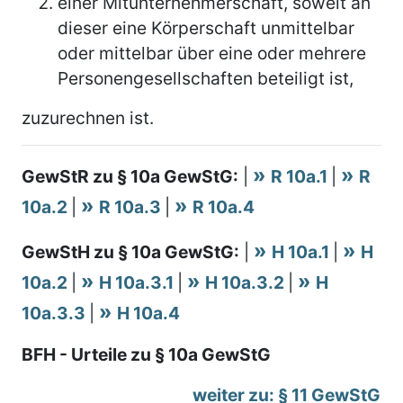
einer Mitunternehmerschaft, soweit an
dieser eine Körperschaft unmittelbar
oder mittelbar über eine oder mehrere
Personengesellschaften beteiligt ist,
zuzurechnen ist.
GewStR zu § 10a GewStG:
|
R 10a.1
|
R
10a.2
|
R 10a.3
|
R 10a.4
GewStH zu § 10a GewStG:
|
H 10a.1
|
H
10a.2
|
H 10a.3.1
|
H 10a.3.2
|
H
10a.3.3
|
H 10a.4
BFH - Urteile zu § 10a GewStG
weiter zu: § 11 GewStG