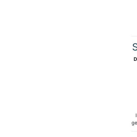
S
D
ge