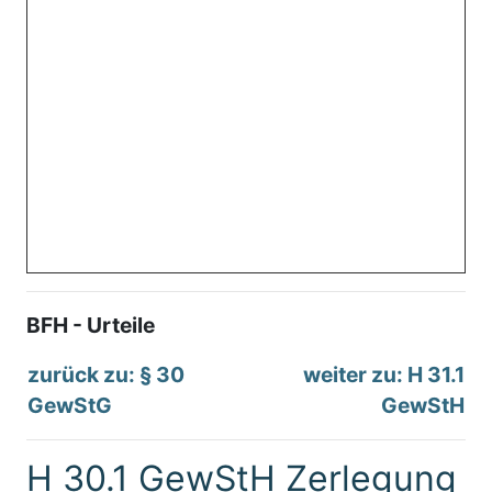
BFH - Urteile
zurück zu: § 30
weiter zu: H 31.1
GewStG
GewStH
H 30.1 GewStH Zerlegung