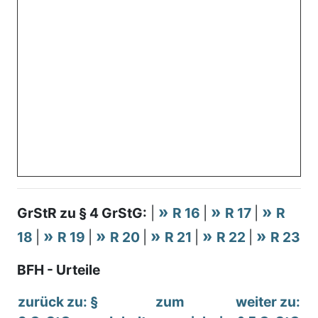
GrStR zu § 4 GrStG:
|
R 16
|
R 17
|
R
18
|
R 19
|
R 20
|
R 21
|
R 22
|
R 23
BFH - Urteile
zurück zu: §
zum
weiter zu: