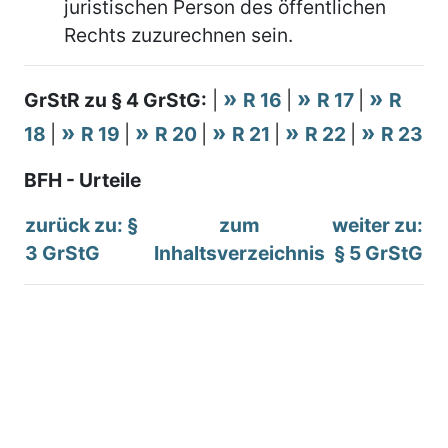
juristischen Person des öffentlichen
Rechts zuzurechnen sein.
GrStR zu § 4 GrStG:
|
R 16
|
R 17
|
R
18
|
R 19
|
R 20
|
R 21
|
R 22
|
R 23
BFH - Urteile
zurück zu: §
zum
weiter zu:
3 GrStG
Inhaltsverzeichnis
§ 5 GrStG