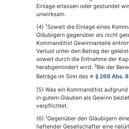
Einlage erlassen oder gestundet wi
unwirksam.
1
(4)
Soweit die Einlage eines Komman
Gläubigern gegenüber als nicht gele
Kommanditist Gewinnanteile entnim
Verlust unter den Betrag der geleis
soweit durch die Entnahme der Kapi
3
herabgemindert wird.
Bei der Bere
Beträge im Sinn des
§ 268 Abs. 8
(5) Was ein Kommanditist aufgrund 
in gutem Glauben als Gewinn bezieht
verpflichtet.
1
(6)
Gegenüber den Gläubigern einer
haftender Gesellschafter eine natürli