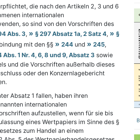
pflichtet, die nach den Artikeln 2, 3 und 6
menen internationalen
nden, so sind von den Vorschriften des
94 Abs. 3
,
§ 297 Absatz 1a, 2 Satz 4
,
§
erbindung mit den §§
244
und
245
,
 Abs. 1 Nr. 4, 6, 8 und 9, Absatz 3
sowie
s und die Vorschriften außerhalb dieses
bschluss oder den Konzernlagebericht
en.
ter Absatz 1 fallen, haben ihren
nannten internationalen
chriften aufzustellen, wenn für sie bis
B
Zulassung eines Wertpapiers im Sinne des §
gesetzes zum Handel an einem
 2 Abs. 5 des Wertpapierhandelsgesetzes