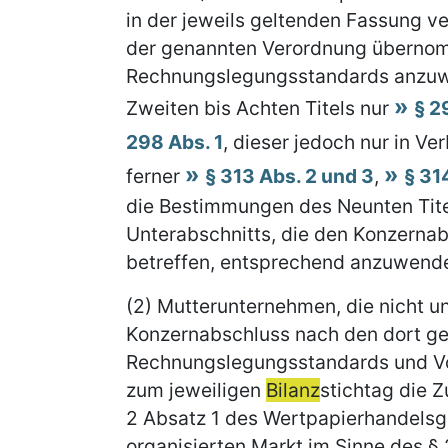
in der jeweils geltenden Fassung ver
der genannten Verordnung übernom
Rechnungslegungsstandards anzuwe
Zweiten bis Achten Titels nur
§ 2
298 Abs. 1
, dieser jedoch nur in V
ferner
§ 313 Abs. 2 und 3
,
§ 314
die Bestimmungen des Neunten Titel
Unterabschnitts, die den Konzerna
betreffen, entsprechend anzuwend
(2) Mutterunternehmen, die nicht un
Konzernabschluss nach den dort ge
Rechnungslegungsstandards und Vors
zum jeweiligen
Bilanz
stichtag die 
2 Absatz 1 des Wertpapierhandels
organisierten Markt im Sinne des §