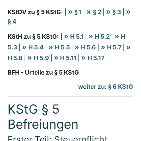
KStDV zu § 5 KStG:
|
§ 1
|
§ 2
|
§ 3
|
§ 4
KStH zu § 5 KStG:
|
H 5.1
|
H 5.2
|
H
5.3
|
H 5.4
|
H 5.5
|
H 5.6
|
H 5.7
|
H 5.8
|
H 5.9
|
H 5.11
|
H 5.17
BFH - Urteile zu § 5 KStG
weiter zu: § 6 KStG
KStG § 5
Befreiungen
Erster Teil: Steuerpflicht