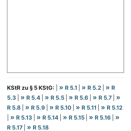
KStR zu § 5 KStG:
|
R 5.1
|
R 5.2
|
R
5.3
|
R 5.4
|
R 5.5
|
R 5.6
|
R 5.7
|
R 5.8
|
R 5.9
|
R 5.10
|
R 5.11
|
R 5.12
|
R 5.13
|
R 5.14
|
R 5.15
|
R 5.16
|
R 5.17
|
R 5.18