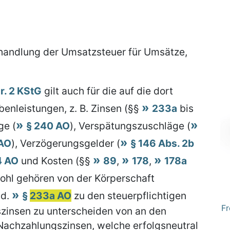
ehandlung der Umsatzsteuer für Umsätze,
r. 2 KStG
gilt auch für die auf die dort
enleistungen, z. B. Zinsen (§§
233a
bis
ge (
§ 240 AO
), Verspätungszuschläge (
 AO
), Verzögerungsgelder (
§ 146 Abs. 2b
4 AO
und Kosten (§§
89
,
178
,
178a
ohl gehören von der Körperschaft
 d.
§
233a AO
zu den steuerpflichtigen
Fr
szinsen zu unterscheiden von an den
Nachzahlungszinsen, welche erfolgsneutral