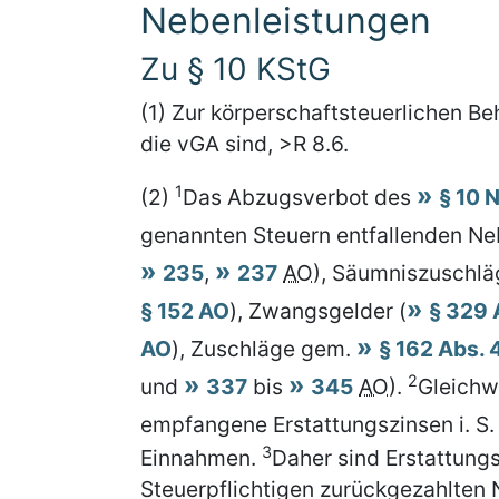
Nebenleistungen
Zu § 10 KStG
(1) Zur körperschaftsteuerlichen B
die vGA sind, >R 8.6.
1
(2)
Das Abzugsverbot des
§ 10 N
genannten Steuern entfallenden Neb
235
,
237
AO
), Säumniszuschlä
§ 152 AO
), Zwangsgelder (
§ 329
AO
), Zuschläge gem.
§ 162 Abs. 
2
und
337
bis
345
AO
).
Gleichw
empfangene Erstattungszinsen i. S.
3
Einnahmen.
Daher sind Erstattung
Steuerpflichtigen zurückgezahlten 