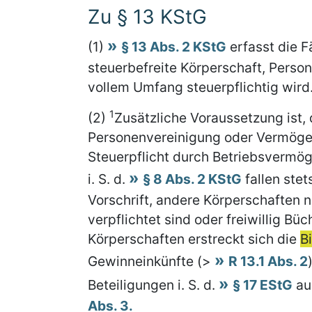
Zu § 13 KStG
(1)
§ 13 Abs. 2 KStG
erfasst die F
steuerbefreite Körperschaft, Pers
vollem Umfang steuerpflichtig wird
1
(2)
Zusätzliche Voraussetzung ist, 
Personenvereinigung oder Vermögen
Steuerpflicht durch Betriebsvermög
i. S. d.
§ 8 Abs. 2 KStG
fallen ste
Vorschrift, andere Körperschaften 
verpflichtet sind oder freiwillig Bü
Körperschaften erstreckt sich die
B
Gewinneinkünfte (>
R 13.1 Abs. 2
Beteiligungen i. S. d.
§ 17 EStG
au
Abs. 3.