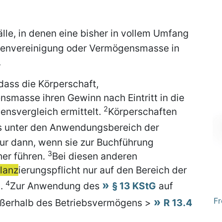
älle, in denen eine bisher in vollem Umfang
onenvereinigung oder Vermögensmasse in
.
dass die Körperschaft,
smasse ihren Gewinn nach Eintritt in die
2
ensvergleich ermittelt.
Körperschaften
ts unter den Anwendungsbereich der
nur dann, wenn sie zur Buchführung
3
cher führen.
Bei diesen anderen
ilanz
ierungspflicht nur auf den Bereich der
4
).
Zur Anwendung des
§ 13 KStG
auf
Fr
ßerhalb des Betriebsvermögens >
R 13.4