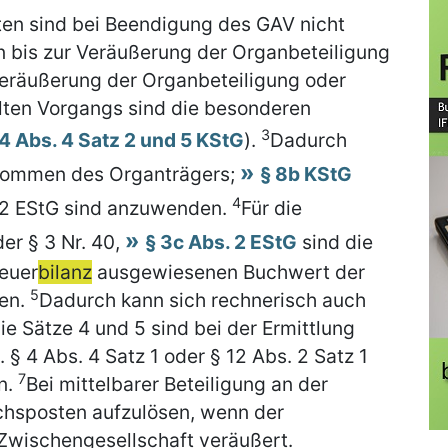
en sind bei Beendigung des GAV nicht
 bis zur Veräußerung der Organbeteiligung
Veräußerung der Organbeteiligung oder
lten Vorgangs sind die besonderen
3
14 Abs. 4 Satz 2 und 5 KStG
).
Dadurch
inkommen des Organträgers;
§ 8b KStG
4
2 EStG sind anzuwenden.
Für die
er § 3 Nr. 40,
§ 3c Abs. 2 EStG
sind die
teuer
bilanz
ausgewiesenen Buchwert der
5
en.
Dadurch kann sich rechnerisch auch
ie Sätze 4 und 5 sind bei der Ermittlung
 § 4 Abs. 4 Satz 1 oder § 12 Abs. 2 Satz 1
7
n.
Bei mittelbarer Beteiligung an der
chsposten aufzulösen, wenn der
 Zwischengesellschaft veräußert.