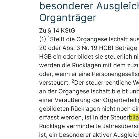
besonderer Ausgleic
Organträger
Zu § 14 KStG
1
(1)
Stellt die Organgesellschaft a
20 oder Abs. 3 Nr. 19 HGB) Beträge 
HGB ein oder bildet sie steuerlich 
werden die Rücklagen mit dem zu
oder, wenn er eine Personengesellsc
2
versteuert.
Der steuerrechtliche W
an der Organgesellschaft bleibt un
einer Veräußerung der Organbeteili
gebildeten Rücklagen nicht noch ei
erfasst werden, ist in der Steuer
bil
Rücklage verminderte Jahresübers
ist, ein besonderer aktiver Ausglei