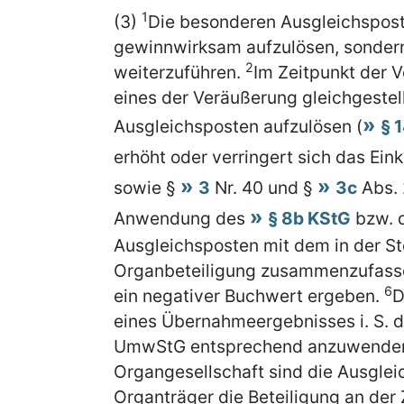
1
(3)
Die besonderen Ausgleichspost
gewinnwirksam aufzulösen, sondern
2
weiterzuführen.
Im Zeitpunkt der 
eines der Veräußerung gleichgestel
Ausgleichsposten aufzulösen (
§ 
erhöht oder verringert sich das E
sowie §
3
Nr. 40 und §
3c
Abs. 
Anwendung des
§ 8b KStG
bzw. d
Ausgleichsposten mit dem in der S
Organbeteiligung zusammenzufass
6
ein negativer Buchwert ergeben.
D
eines Übernahmeergebnisses i. S. d.
UmwStG entsprechend anzuwende
Organgesellschaft sind die Ausglei
Organträger die Beteiligung an der