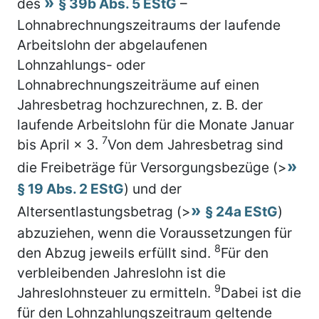
des
§ 39b Abs. 5 EStG
–
Lohnabrechnungszeitraums der laufende
Arbeitslohn der abgelaufenen
Lohnzahlungs- oder
Lohnabrechnungszeiträume auf einen
Jahresbetrag hochzurechnen, z. B. der
laufende Arbeitslohn für die Monate Januar
7
bis April × 3.
Von dem Jahresbetrag sind
die Freibeträge für Versorgungsbezüge (>
§ 19 Abs. 2 EStG
) und der
Altersentlastungsbetrag (>
§ 24a EStG
)
abzuziehen, wenn die Voraussetzungen für
8
den Abzug jeweils erfüllt sind.
Für den
verbleibenden Jahreslohn ist die
9
Jahreslohnsteuer zu ermitteln.
Dabei ist die
für den Lohnzahlungszeitraum geltende