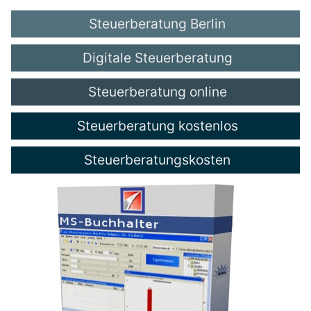
Steuerberatung Berlin
Digitale Steuerberatung
Steuerberatung online
Steuerberatung kostenlos
Steuerberatungskosten