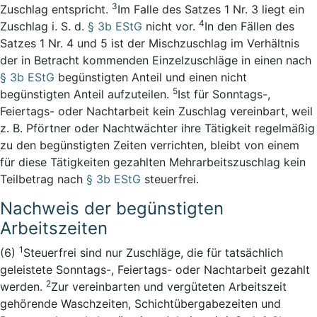
3
Zuschlag entspricht.
Im Falle des Satzes 1 Nr. 3 liegt ein
4
Zuschlag i. S. d.
§ 3b EStG
nicht vor.
In den Fällen des
Satzes 1 Nr. 4 und 5 ist der Mischzuschlag im Verhältnis
der in Betracht kommenden Einzelzuschläge in einen nach
§ 3b EStG
begünstigten Anteil und einen nicht
5
begünstigten Anteil aufzuteilen.
Ist für Sonntags-,
Feiertags- oder Nachtarbeit kein Zuschlag vereinbart, weil
z. B. Pförtner oder Nachtwächter ihre Tätigkeit regelmäßig
zu den begünstigten Zeiten verrichten, bleibt von einem
für diese Tätigkeiten gezahlten Mehrarbeitszuschlag kein
Teilbetrag nach
§ 3b EStG
steuerfrei.
Nachweis der begünstigten
Arbeitszeiten
1
(6)
Steuerfrei sind nur Zuschläge, die für tatsächlich
geleistete Sonntags-, Feiertags- oder Nachtarbeit gezahlt
2
werden.
Zur vereinbarten und vergüteten Arbeitszeit
gehörende Waschzeiten, Schichtübergabezeiten und