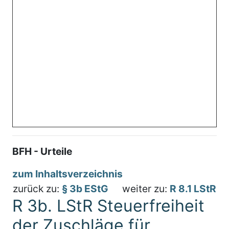
BFH - Urteile
zum Inhaltsverzeichnis
zurück zu:
§ 3b EStG
weiter zu:
R 8.1 LStR
R 3b. LStR Steuerfreiheit
der Zuschläge für