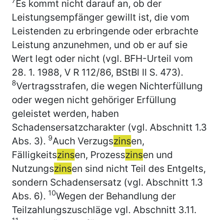
7
Es kommt nicht darauf an, ob der
Leistungsempfänger gewillt ist, die vom
Leistenden zu erbringende oder erbrachte
Leistung anzunehmen, und ob er auf sie
Wert legt oder nicht (vgl. BFH-Urteil vom
28. 1. 1988, V R 112/86, BStBl II S. 473).
8
Vertragsstrafen, die wegen Nichterfüllung
oder wegen nicht gehöriger Erfüllung
geleistet werden, haben
Schadensersatzcharakter (vgl. Abschnitt 1.3
9
Abs. 3).
Auch Verzugs
zins
en,
Fälligkeits
zins
en, Prozess
zins
en und
Nutzungs
zins
en sind nicht Teil des Entgelts,
sondern Schadensersatz (vgl. Abschnitt 1.3
10
Abs. 6).
Wegen der Behandlung der
Teilzahlungszuschläge vgl. Abschnitt 3.11.