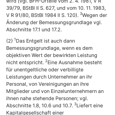
wird (vgl. BFH-Urteile vom 2. 4. 1981, V R
39/79, BStBl II S. 627, und vom 10. 11. 1983,
3
V R 91/80, BStBl 1984 II S. 120).
Wegen der
Änderung der Bemessungsgrundlage vgl.
Abschnitte 17.1 und 17.2.
1
(2)
Das Entgelt ist auch dann
Bemessungsgrundlage, wenn es dem
objektiven Wert der bewirkten Leistung
2
nicht entspricht.
Eine Ausnahme besteht
für unentgeltliche oder verbilligte
Leistungen durch Unternehmer an ihr
Personal, von Vereinigungen an ihre
Mitglieder und von Einzelunternehmern an
ihnen nahe stehende Personen; vgl.
3
Abschnitte 1.8, 10.6 und 10.7.
Liefert eine
Kapitalgesellschaft einer