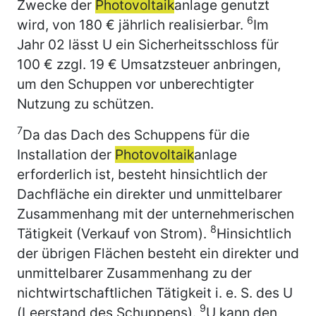
Zwecke der
Photovoltaik
anlage genutzt
6
wird, von 180 € jährlich realisierbar.
Im
Jahr 02 lässt U ein Sicherheitsschloss für
100 € zzgl. 19 € Umsatzsteuer anbringen,
um den Schuppen vor unberechtigter
Nutzung zu schützen.
7
Da das Dach des Schuppens für die
Installation der
Photovoltaik
anlage
erforderlich ist, besteht hinsichtlich der
Dachfläche ein direkter und unmittelbarer
Zusammenhang mit der unternehmerischen
8
Tätigkeit (Verkauf von Strom).
Hinsichtlich
der übrigen Flächen besteht ein direkter und
unmittelbarer Zusammenhang zu der
nichtwirtschaftlichen Tätigkeit i. e. S. des U
9
(Leerstand des Schuppens).
U kann den