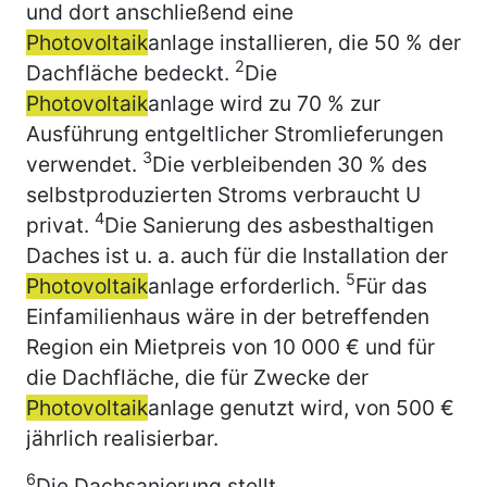
und dort anschließend eine
Photovoltaik
anlage installieren, die 50 % der
2
Dachfläche bedeckt.
Die
Photovoltaik
anlage wird zu 70 % zur
Ausführung entgeltlicher Stromlieferungen
3
verwendet.
Die verbleibenden 30 % des
selbstproduzierten Stroms verbraucht U
4
privat.
Die Sanierung des asbesthaltigen
Daches ist u. a. auch für die Installation der
5
Photovoltaik
anlage erforderlich.
Für das
Einfamilienhaus wäre in der betreffenden
Region ein Mietpreis von 10 000 € und für
die Dachfläche, die für Zwecke der
Photovoltaik
anlage genutzt wird, von 500 €
jährlich realisierbar.
6
Die Dachsanierung stellt