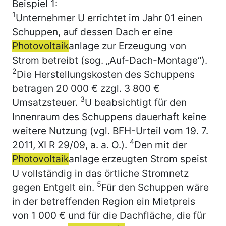
Beispiel 1:
1
Unternehmer U errichtet im Jahr 01 einen
Schuppen, auf dessen Dach er eine
Photovoltaik
anlage zur Erzeugung von
Strom betreibt (sog. „Auf-Dach-Montage“).
2
Die Herstellungskosten des Schuppens
betragen 20 000 € zzgl. 3 800 €
3
Umsatzsteuer.
U beabsichtigt für den
Innenraum des Schuppens dauerhaft keine
weitere Nutzung (vgl. BFH-Urteil vom 19. 7.
4
2011, XI R 29/09, a. a. O.).
Den mit der
Photovoltaik
anlage erzeugten Strom speist
U vollständig in das örtliche Stromnetz
5
gegen Entgelt ein.
Für den Schuppen wäre
in der betreffenden Region ein Mietpreis
von 1 000 € und für die Dachfläche, die für