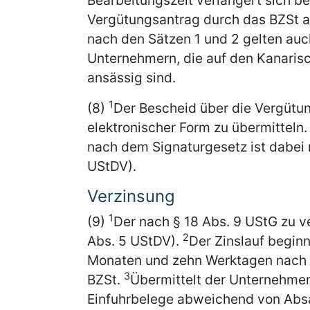
Bearbeitungszeit verlängert sich b
Vergütungsantrag durch das BZSt a
nach den Sätzen 1 und 2 gelten au
Unternehmern, die auf den Kanarisch
ansässig sind.
1
(8)
Der Bescheid über die Vergütun
elektronischer Form zu übermitteln
nach dem Signaturgesetz ist dabei n
UStDV).
Verzinsung
1
(9)
Der nach § 18 Abs. 9 UStG zu ve
2
Abs. 5 UStDV).
Der Zinslauf beginn
Monaten und zehn Werktagen nach 
3
BZSt.
Übermittelt der Unternehme
Einfuhrbelege abweichend von Abs