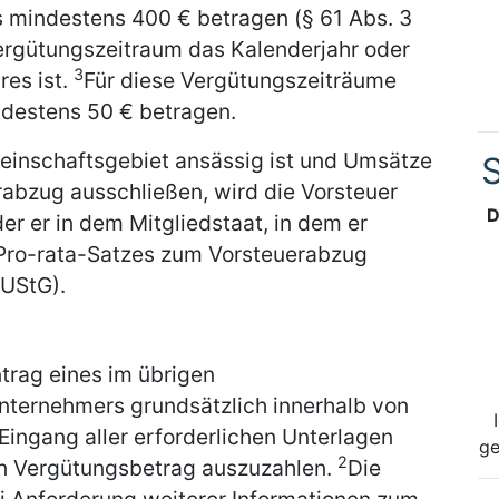
 mindestens 400 € betragen (§ 61 Abs. 3
Vergütungszeitraum das Kalenderjahr oder
3
res ist.
Für diese Vergütungszeiträume
destens 50 € betragen.
einschaftsgebiet ansässig ist und Umsätze
S
rabzug ausschließen, wird die Vorsteuer
D
er er in dem Mitgliedstaat, in dem er
 Pro-rata-Satzes zum Vorsteuerabzug
 UStG).
trag eines im übrigen
ternehmers grundsätzlich innerhalb von
ingang aller erforderlichen Unterlagen
ge
2
en Vergütungsbetrag auszuzahlen.
Die