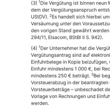
1
(3)
Die Vergütung ist binnen neun 
dem der Vergütungsanspruch entstan
2
UStDV).
Es handelt sich hierbei um
Versäumung unter den Voraussetzu
den vorigen Stand gewährt werden k
294/11, Elsacom, BStBl II S. 942).
1
(4)
Der Unternehmer hat die Vergü
Vergütungsantrag sind auf elektr
Einfuhrbelege in Kopie beizufügen,
Einfuhr mindestens 1 000 €, bei Re
3
mindestens 250 € beträgt.
Bei be
Vorsteuerabzug in der beantragten
Vorsteuerbeträge – unbeschadet de
Vorlage von Rechnungen und Einfuh
werden.