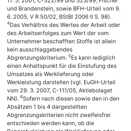
17. 5. 2001, C-322/99 und 323/99, Fischer
und Brandenstein, sowie BFH-Urteil vom 9.
6. 2005, V R 50/02, BStBl 2006 II S. 98).
4
Das Verhältnis des Wertes der Arbeit oder
des Arbeitserfolges zum Wert der vom
Unternehmer beschafften Stoffe ist allein
kein ausschlaggebendes
5
Abgrenzungskriterium.
Es kann lediglich
einen Anhaltspunkt für die Einstufung des
Umsatzes als Werklieferung oder
Werkleistung darstellen (vgl. EuGH-Urteil
vom 29. 3. 2007, C-111/05, Aktiebolaget
6
NN).
Sofern nach diesen sowie den in den
Absätzen 1 bis 4 dargestellten
Abgrenzungskriterien nicht zweifelsfrei
entschieden werden kann, ob die