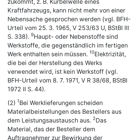
zukommt, z. B. Kurbelwelle eines
Kraftfahrzeugs, kann nicht mehr von einer
Nebensache gesprochen werden (vgl. BFH-
Urteil vom 25. 3. 1965, V 253/63 U, BStBl III
9
S. 338).
Haupt- oder Nebenstoffe sind
Werkstoffe, die gegenständlich im fertigen
10
Werk enthalten sein müssen.
Elektrizität,
die bei der Herstellung des Werks
verwendet wird, ist kein Werkstoff (vgl.
BFH-Urteil vom 8. 7. 1971, V R 38/68, BStBl
1972 II S. 44).
1
(2)
Bei Werklieferungen scheiden
Materialbeistellungen des Bestellers aus
2
dem Leistungsaustausch aus.
Das
Material, das der Besteller dem
Auftragnehmer zur Bewirkung der