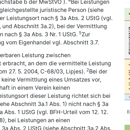
4
Buchstabe b der MwStVO ).
Bei Leistungen
leichgestellte juristische Person (siehe
der Leistungsort nach § 3a Abs. 2 UStG (vgl.
 und Abschnitt 3a.2), bei der Vermittlung
5
 nach § 3a Abs. 3 Nr. 1 UStG.
Zur
g vom Eigenhandel vgl. Abschnitt 3.7.
euerbaren Leistung zwischen
erbracht, an dem die vermittelte Leistung
2
om 27. 5. 2004, C-68/03, Lipjes).
Bei der
 keine Vermittlung eines Umsatzes vor,
haft in einem Verein keinen
istungsort dieser Leistung richtet sich bei
he Abschnitt 3a.1 Abs. 1) nicht nach § 3a
a Abs. 1 UStG (vgl. BFH-Urteil vom 12. 12.
B
48), bei Leistungen an einen
3a Abs. 2 UStG (siehe Abschnitt 3a.2 Abs.