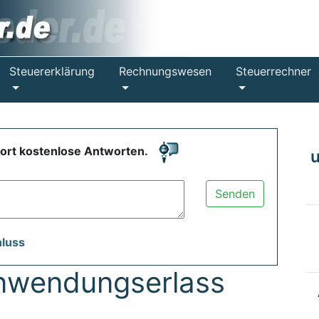
Steuererklärung
Rechnungswesen
Steuerrechner
fort kostenlose Antworten.
Senden
hluss
nwendungserlass