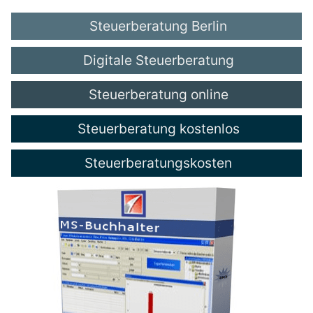
Steuerberatung Berlin
Digitale Steuerberatung
Steuerberatung online
Steuerberatung kostenlos
Steuerberatungskosten