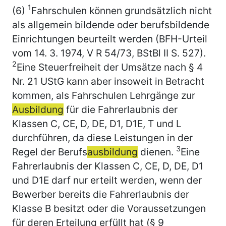
1
(6)
Fahrschulen können grundsätzlich nicht
als allgemein bildende oder berufsbildende
Einrichtungen beurteilt werden (BFH-Urteil
vom 14. 3. 1974, V R 54/73, BStBl II S. 527).
2
Eine Steuerfreiheit der Umsätze nach § 4
Nr. 21 UStG kann aber insoweit in Betracht
kommen, als Fahrschulen Lehrgänge zur
Ausbildung
für die Fahrerlaubnis der
Klassen C, CE, D, DE, D1, D1E, T und L
durchführen, da diese Leistungen in der
3
Regel der Berufs
ausbildung
dienen.
Eine
Fahrerlaubnis der Klassen C, CE, D, DE, D1
und D1E darf nur erteilt werden, wenn der
Bewerber bereits die Fahrerlaubnis der
Klasse B besitzt oder die Voraussetzungen
für deren Erteilung erfüllt hat (§ 9