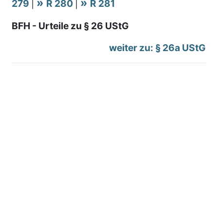
279
|
R 280
|
R 281
BFH - Urteile zu § 26 UStG
weiter zu: § 26a UStG