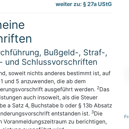
weiter zu: § 27a UStG
meine
riften
chführung, Bußgeld-, Straf-,
- und Schlussvorschriften
d, soweit nichts anderes bestimmt ist, auf
. 1 und 5 anzuwenden, die ab dem
2
derungsvorschrift ausgeführt werden.
Das
istungen auch insoweit, als die Steuer
abe a Satz 4, Buchstabe b oder § 13b Absatz
3
Änderungsvorschrift entstanden ist.
Die
Fr
en Voranmeldungszeitraum zu berichtigen,