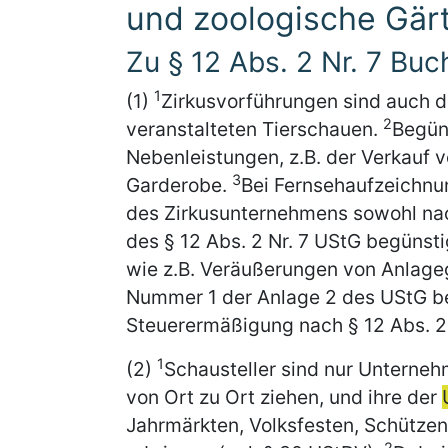
und zoologische Gär
Zu § 12 Abs. 2 Nr. 7 Bu
1
(1)
Zirkusvorführungen sind auch 
2
veranstalteten Tierschauen.
Begüns
Nebenleistungen, z.B. der Verkauf
3
Garderobe.
Bei Fernsehaufzeichnu
des Zirkusunternehmens sowohl na
des § 12 Abs. 2 Nr. 7 UStG begünsti
wie z.B. Veräußerungen von Anlag
Nummer 1 der Anlage 2 des UStG b
Steuerermäßigung nach § 12 Abs. 2 
1
(2)
Schausteller sind nur Unterneh
von Ort zu Ort ziehen, und ihre der
Jahrmärkten, Volksfesten, Schützen
2