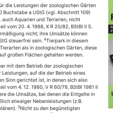
r die Leistungen der zoologischen Gärten
 20 Buchstabe a UStG (vgl. Abschnitt 109)
. auch Aquarien und Terrarien, nicht
l vom 20. 4. 1988, X R 20/82, BStBl II S.
rermäßigung nicht; ihre Umsätze können
4
tG steuerfrei sein.
Tierpark in diesem
 Tierarten als in zoologischen Gärten, diese
auf großen Flächen gehalten werden.
ar mit dem Betrieb der zoologischen
Leistungen, auf die der Betrieb eines
 Sinn gerichtet ist, in denen sich also
eil vom 4. 12. 1980, V R 60/79, BStBl 1981 II
ere die Umsätze, bei denen die Entgelte in
eßlich etwaiger Nebenleistungen (z.B.
3
länen).
Nicht zu den begünstigten