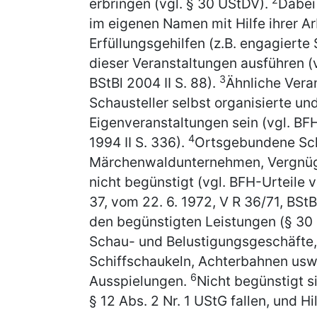
erbringen (vgl. § 30 UStDV).
Dabei
im eigenen Namen mit Hilfe ihrer A
Erfüllungsgehilfen (z.B. engagierte
dieser Veranstaltungen ausführen (v
3
BStBl 2004 II S. 88).
Ähnliche Vera
Schausteller selbst organisierte un
Eigenveranstaltungen sein (vgl. BFH
4
1994 II S. 336).
Ortsgebundene Sch
Märchenwaldunternehmen, Vergnügu
nicht begünstigt (vgl. BFH-Urteile v
37, vom 22. 6. 1972, V R 36/71, BStBl
den begünstigten Leistungen (§ 30
Schau- und Belustigungsgeschäfte, d
Schiffschaukeln, Achterbahnen usw.
6
Ausspielungen.
Nicht begünstigt s
§ 12 Abs. 2 Nr. 1 UStG fallen, und H