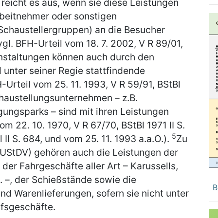
 reicht es aus, wenn sie diese Leistungen
rbeitnehmer oder sonstigen
 Schaustellergruppen) an die Besucher
gl. BFH-Urteil vom 18. 7. 2002, V R 89/01,
nstaltungen können auch durch den
d unter seiner Regie stattfindende
-Urteil vom 25. 11. 1993, V R 59/91, BStBl
austellungsunternehmen – z.B.
ngsparks – sind mit ihren Leistungen
om 22. 10. 1970, V R 67/70, BStBl 1971 II S.
5
 II S. 684, und vom 25. 11. 1993 a.a.O.).
Zu
 UStDV) gehören auch die Leistungen der
er Fahrgeschäfte aller Art – Karussells,
 –, der Schießstände sowie die
B
ind Warenlieferungen, sofern sie nicht unter
ilfsgeschäfte.