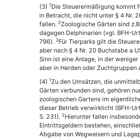
1
(3)
Die Steuerermäßigung kommt fü
in Betracht, die nicht unter § 4 Nr.
2
fallen.
Zoologische Gärten sind z.B
dagegen Delphinarien (vgl. BFH-Urtei
3
796).
Für Tierparks gilt die Steue
aber nach § 4 Nr. 20 Buchstabe a US
Sinn ist eine Anlage, in der weniger
aber in Herden oder Zuchtgruppen 
1
(4)
Zu den Umsätzen, die unmittelb
Gärten verbunden sind, gehören nur 
zoologischen Gartens im eigentlichen
dieser Betrieb verwirklicht (BFH-Urt
2
S. 231).
Hierunter fallen insbesond
Eintrittsgeldern bestehen, einschli
Abgabe von Wegweisern und Lagep