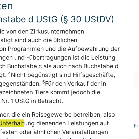
ten
chstabe d UStG (§ 30 UStDV)
die von den Zirkusunternehmen
tigt sind auch die üblichen
 von Programmen und die Aufbewahrung der
ngen und -übertragungen ist die Leistung
ch Buchstabe c als auch nach Buchstabe d
4
gt.
Nicht begünstigt sind Hilfsgeschäfte,
5
egegenständen.
Für den Verkauf der in
ezeichneten Tiere kommt jedoch die
Nr. 1 UStG in Betracht.
mer, die ein Reisegewerbe betreiben, also
Unterhalt
ung dienenden Leistungen auf
Fr
festen oder ähnlichen Veranstaltungen