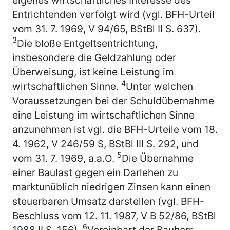
Entrichtenden verfolgt wird (vgl. BFH-Urteil
vom 31. 7. 1969, V 94/65, BStBl II S. 637).
3
Die bloße Entgeltsentrichtung,
insbesondere die Geldzahlung oder
Überweisung, ist keine Leistung im
4
wirtschaftlichen Sinne.
Unter welchen
Voraussetzungen bei der Schuldübernahme
eine Leistung im wirtschaftlichen Sinne
anzunehmen ist vgl. die BFH-Urteile vom 18.
4. 1962, V 246/59 S, BStBl III S. 292, und
5
vom 31. 7. 1969, a.a.O.
Die Übernahme
einer Baulast gegen ein Darlehen zu
marktunüblich niedrigen Zinsen kann einen
steuerbaren Umsatz darstellen (vgl. BFH-
Beschluss vom 12. 11. 1987, V B 52/86, BStBl
6
1988 II S. 156).
Vereinbart der Bauherr