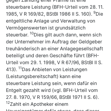
steuerbare Leistung (BFH-Urteil vom 28. 11.
9
1985, V R 169/82, BStBl 1986 II S. 160).
Die
entgeltliche Anlage und Verwaltung von
Vermögenswerten ist grundsätzlich
10
steuerbar.
Dies gilt auch dann, wenn sich
der Unternehmer im Auftrag der Geldgeber
treuhänderisch an einer Anlagegesellschaft
beteiligt und deren Geschäfte führt (BFH-
Urteil vom 29. 1. 1998, V R 67/96, BStBl II S.
11
413).
Das Anbieten von Leistungen
(Leistungsbereitschaft) kann eine
steuerbare Leistung sein, wenn dafür ein
Entgelt gezahlt wird (vgl. BFH-Urteil vom
27. 8. 1970, V R 159/66, BStBl 1971 II S. 6).
12
Zahlt ein Apotheker einem
Hauseigentümer dafür etwas, dass dieser