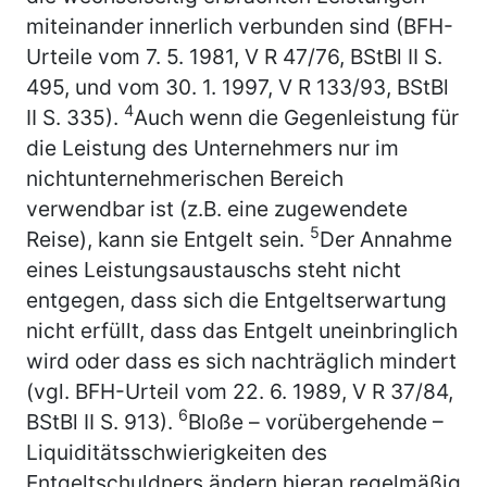
miteinander innerlich verbunden sind (BFH-
Urteile vom 7. 5. 1981, V R 47/76, BStBl II S.
495, und vom 30. 1. 1997, V R 133/93, BStBl
4
II S. 335).
Auch wenn die Gegenleistung für
die Leistung des Unternehmers nur im
nichtunternehmerischen Bereich
verwendbar ist (z.B. eine zugewendete
5
Reise), kann sie Entgelt sein.
Der Annahme
eines Leistungsaustauschs steht nicht
entgegen, dass sich die Entgeltserwartung
nicht erfüllt, dass das Entgelt uneinbringlich
wird oder dass es sich nachträglich mindert
(vgl. BFH-Urteil vom 22. 6. 1989, V R 37/84,
6
BStBl II S. 913).
Bloße – vorübergehende –
Liquiditätsschwierigkeiten des
Entgeltschuldners ändern hieran regelmäßig