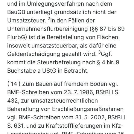
und im Umlegungsverfahren nach dem
BauGB unterliegt grundsätzlich nicht der
2
Umsatzsteuer.
In den Fällen der
Unternehmensflurbereinigung (§§ 87 bis 89
FlurbG) ist die Bereitstellung von Flächen
insoweit umsatzsteuerbar, als dafür eine
3
Geldentschädigung gezahlt wird.
Ggf.
kommt die Steuerbefreiung nach § 4 Nr. 9
Buchstabe a UStG in Betracht.
( 14 ) Zum Bauen auf fremdem Boden vgl.
BMF-Schreiben vom 23. 7. 1986, BStBl I S.
432, zur umsatzsteuerrechtlichen
Behandlung von Erschließungsmaßnahmen
vgl. BMF-Schreiben vom 31. 5. 2002, BStBl I
S. 631, und zu Kraftstofflieferungen im Kfz-
Leasingbereich vgl. BMF-Schreiben vom 15.