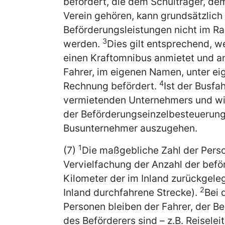
befördert, die dem Schulträger, de
Verein gehören, kann grundsätzli
Beförderungsleistungen nicht im R
3
werden.
Dies gilt entsprechend, w
einen Kraftomnibus anmietet und a
Fahrer, im eigenen Namen, unter ei
4
Rechnung befördert.
Ist der Busfa
vermietenden Unternehmers und wir
der Beförderungseinzelbesteuerung
Busunternehmer auszugehen.
1
(7)
Die maßgebliche Zahl der Perso
Vervielfachung der Anzahl der befö
Kilometer der im Inland zurückgele
2
Inland durchfahrene Strecke).
Bei 
Personen bleiben der Fahrer, der Be
des Beförderers sind – z.B. Reisele