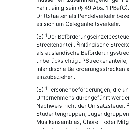
Fahrt einig sein (§ 49 Abs. 1 PBefG)
Drittstaaten als Pendelverkehr be
es sich um Gelegenheitsverkehr.
1
(5)
Der Beförderungseinzelbesteuer
2
Streckenanteil.
Inländische Streck
als ausländische Beförderungsstrec
3
unberücksichtigt.
Streckenanteile,
inländische Beförderungsstrecken a
einzubeziehen.
1
(6)
Personenbeförderungen, die une
Unternehmens durchgeführt werden
Nachweis nicht der Umsatzsteuer.
Studentengruppen, Jugendgruppen, k
Musikensembles, Chöre – oder Mitg