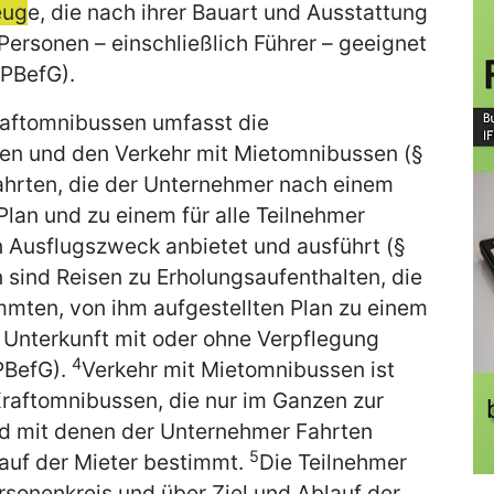
eug
e, die nach ihrer Bauart und Ausstattung
Personen – einschließlich Führer – geeignet
 PBefG).
raftomnibussen umfasst die
isen und den Verkehr mit Mietomnibussen (§
ahrten, die der Unternehmer nach einem
lan und zu einem für alle Teilnehmer
 Ausflugszweck anbietet und ausführt (§
n sind Reisen zu Erholungsaufenthalten, die
mten, von ihm aufgestellten Plan zu einem
 Unterkunft mit oder ohne Verpflegung
4
 PBefG).
Verkehr mit Mietomnibussen ist
raftomnibussen, die nur im Ganzen zur
d mit denen der Unternehmer Fahrten
5
lauf der Mieter bestimmt.
Die Teilnehmer
onenkreis und über Ziel und Ablauf der