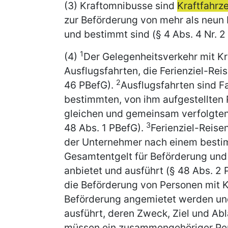
(3) Kraftomnibusse sind
Kraftfahrz
zur Beförderung von mehr als neun 
und bestimmt sind (§ 4 Abs. 4 Nr. 2
1
(4)
Der Gelegenheitsverkehr mit K
Ausflugsfahrten, die Ferienziel-Re
2
46 PBefG).
Ausflugsfahrten sind F
bestimmten, von ihm aufgestellten P
gleichen und gemeinsam verfolgten
3
48 Abs. 1 PBefG).
Ferienziel-Reise
der Unternehmer nach einem bestim
Gesamtentgelt für Beförderung und
anbietet und ausführt (§ 48 Abs. 2
die Beförderung von Personen mit K
Beförderung angemietet werden un
ausführt, deren Zweck, Ziel und Ab
müssen ein zusammengehöriger Pers