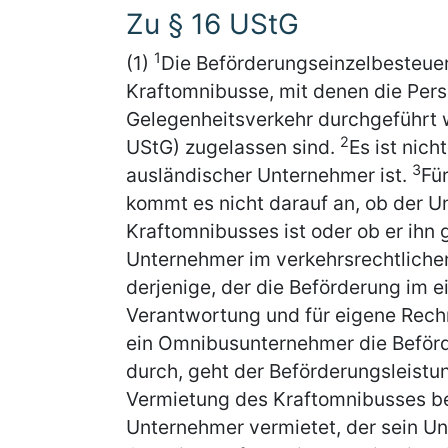
Zu § 16 UStG
1
(1)
Die Beförderungseinzelbesteuer
Kraftomnibusse, mit denen die Per
Gelegenheitsverkehr durchgeführt we
2
UStG) zugelassen sind.
Es ist nich
3
ausländischer Unternehmer ist.
Fü
kommt es nicht darauf an, ob der 
Kraftomnibusses ist oder ob er ihn 
Unternehmer im verkehrsrechtlichen
derjenige, der die Beförderung im 
Verantwortung und für eigene Rech
ein Omnibusunternehmer die Beför
durch, geht der Beförderungsleistun
Vermietung des Kraftomnibusses b
Unternehmer vermietet, der sein U