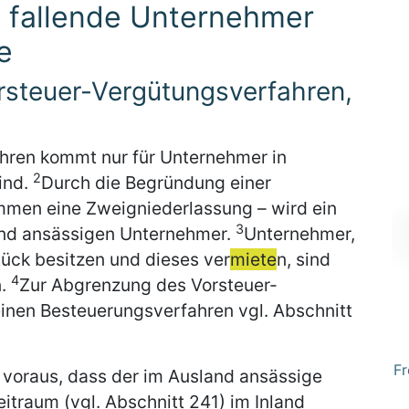
 fallende Unternehmer
e
rsteuer-Vergütungsverfahren,
hren kommt nur für Unternehmer in
2
ind.
Durch die Begründung einer
mmen eine Zweigniederlassung – wird ein
3
and ansässigen Unternehmer.
Unternehmer,
tück besitzen und dieses ver
miete
n, sind
4
n.
Zur Abgrenzung des Vorsteuer-
nen Besteuerungsverfahren vgl. Abschnitt
Fr
 voraus, dass der im Ausland ansässige
traum (vgl. Abschnitt 241) im Inland