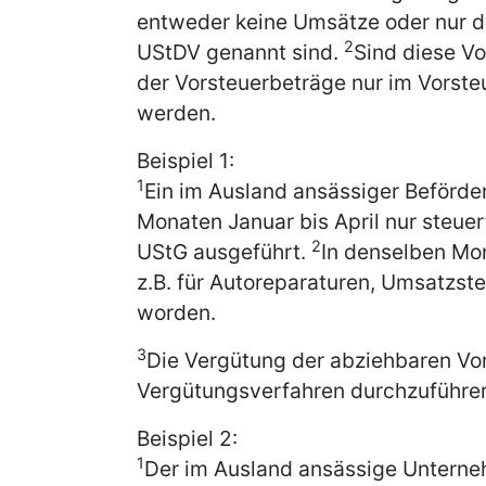
entweder keine Umsätze oder nur di
2
UStDV genannt sind.
Sind diese Vo
der Vorsteuerbeträge nur im Vorst
werden.
Beispiel 1:
1
Ein im Ausland ansässiger Beförde
Monaten Januar bis April nur steuer
2
UStG ausgeführt.
In denselben Mo
z.B. für Autoreparaturen, Umsatzste
worden.
3
Die Vergütung der abziehbaren Vor
Vergütungsverfahren durchzuführen 
Beispiel 2:
1
Der im Ausland ansässige Unterneh