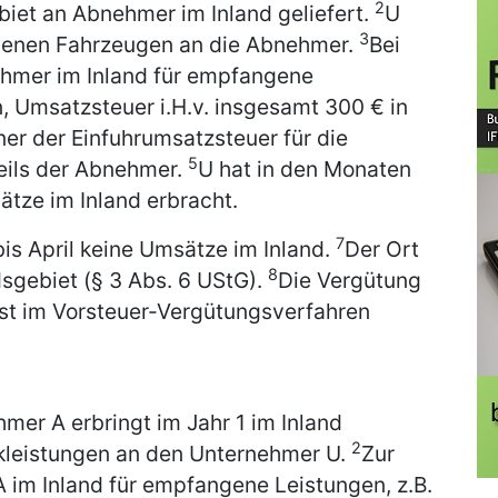
2
iet an Abnehmer im Inland geliefert.
U
3
igenen Fahrzeugen an die Abnehmer.
Bei
hmer im Inland für empfangene
n, Umsatzsteuer i.H.v. insgesamt 300 € in
er der Einfuhrumsatzsteuer für die
5
eils der Abnehmer.
U hat in den Monaten
ätze im Inland erbracht.
7
is April keine Umsätze im Inland.
Der Ort
8
dsgebiet (§ 3 Abs. 6 UStG).
Die Vergütung
ist im Vorsteuer-Vergütungsverfahren
mer A erbringt im Jahr 1 im Inland
2
rkleistungen an den Unternehmer U.
Zur
A im Inland für empfangene Leistungen, z.B.