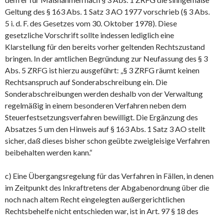
Geltung des § 163 Abs. 1 Satz 3 AO 1977 vorschrieb (§ 3 Abs.
5 i. d. F. des Gesetzes vom 30. Oktober 1978). Diese
gesetzliche Vorschrift sollte indessen lediglich eine
Klarstellung für den bereits vorher geltenden Rechtszustand
bringen. In der amtlichen Begründung zur Neufassung des § 3
Abs. 5 ZRFG ist hierzu ausgeführt: „§ 3 ZRFG räumt keinen
Rechtsanspruch auf Sonderabschreibung ein. Die
Sonderabschreibungen werden deshalb von der Verwaltung
regelmäßig in einem besonderen Verfahren neben dem
Steuerfestsetzungsverfahren bewilligt. Die Ergänzung des
Absatzes 5 um den Hinweis auf § 163 Abs. 1 Satz 3 AO stellt
sicher, daß dieses bisher schon geübte zweigleisige Verfahren
beibehalten werden kann.“
c) Eine Übergangsregelung für das Verfahren in Fällen, in denen
im Zeitpunkt des Inkraftretens der Abgabenordnung über die
noch nach altem Recht eingelegten außergerichtlichen
Rechtsbehelfe nicht entschieden war, ist in Art. 97 § 18 des