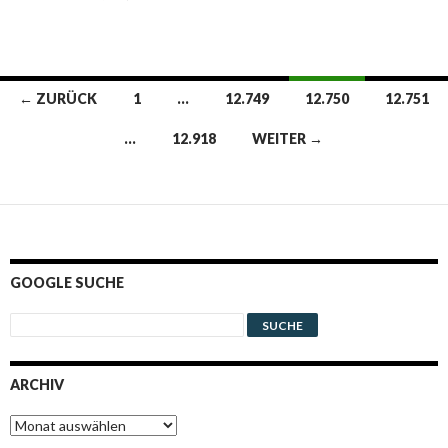
Beitrags-
← ZURÜCK
1
…
12.749
12.750
12.751
Navigation
…
12.918
WEITER →
GOOGLE SUCHE
ARCHIV
Archiv