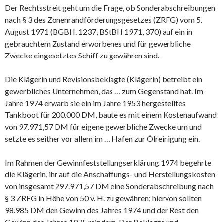
Der Rechtsstreit geht um die Frage, ob Sonderabschreibungen
nach § 3 des Zonenrandförderungsgesetzes (ZRFG) vom 5.
August 1971 (BGBl I. 1237, BStBl I 1971, 370) auf ein in
gebrauchtem Zustand erworbenes und für gewerbliche
Zwecke eingesetztes Schiff zu gewähren sind.
Die Klägerin und Revisionsbeklagte (Klägerin) betreibt ein
gewerbliches Unternehmen, das … zum Gegenstand hat. Im
Jahre 1974 erwarb sie ein im Jahre 1953 hergestelltes
Tankboot für 200.000 DM, baute es mit einem Kostenaufwand
von 97.971,57 DM für eigene gewerbliche Zwecke um und
setzte es seither vor allem im … Hafen zur Ölreinigung ein.
Im Rahmen der Gewinnfeststellungserklärung 1974 begehrte
die Klägerin, ihr auf die Anschaffungs- und Herstellungskosten
von insgesamt 297.971,57 DM eine Sonderabschreibung nach
§ 3 ZRFG in Höhe von 50 v. H. zu gewähren; hiervon sollten
98.985 DM den Gewinn des Jahres 1974 und der Rest den
Gewinn des Jahres 1975 mindern. Der Beklagte und