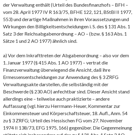
der Verwaltung enthält (Urteil des Bundesfinanzhofs – BFH –
vom 28. April 1977 IV R 163/75, BFHE 122, 121, BStBl II 1977,
553) und derartige Maßnahmen in ihren Voraussetzungen und
Wirkungen den Billigkeitsentscheidungen i. S. des § 131 Abs. 1
Satz 3 der Reichsabgabenordnung – AO – (bzw. § 163 Abs. 1
Sätze 1 und 2 AO 1977) ähnlich sind.
a) Vor dem Inkrafttreten der Abgabenordnung – also vor dem
1. Januar 1977 (§ 415 Abs. 1 AO 1977) – vertrat die
Finanzverwaltung überwiegend die Ansicht, daß ihre
Ermessensentscheidungen zur Anwendung des § 3 ZRFG
Verwaltungsakte darstellen, die selbständig mit der
Beschwerde (§ 230 AO) anfechtbar sind. Dieser Ansicht stand
allerdings eine – teilweise auch praktizierte – andere
Auffassung (vgl. hierzu Herrmann-Heuer, Kommentar zur
Einkommensteuer und Körperschaftsteuer, 18. Aufl., Anm. 54
zu § 3 ZRFG; Urteil des Hessischen FG vom 27. November
1974 II 138/73, EFG 1975, 166) gegenüber. Die Gegenmeinung
stützte sich insbesondere auf das zu § 131 Abs. 1 Satz 3 AO