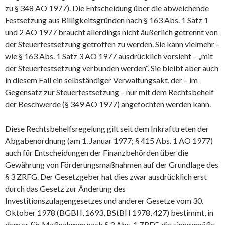
zu § 348 AO 1977). Die Entscheidung über die abweichende
Festsetzung aus Billigkeitsgründen nach § 163 Abs. 1 Satz 1
und 2 AO 1977 braucht allerdings nicht äußerlich getrennt von
der Steuerfestsetzung getroffen zu werden. Sie kann vielmehr –
wie § 163 Abs. 1 Satz 3 AO 1977 ausdrücklich vorsieht – „mit
der Steuerfestsetzung verbunden werden“. Sie bleibt aber auch
in diesem Fall ein selbständiger Verwaltungsakt, der – im
Gegensatz zur Steuerfestsetzung – nur mit dem Rechtsbehelf
der Beschwerde (§ 349 AO 1977) angefochten werden kann.
Diese Rechtsbehelfsregelung gilt seit dem Inkrafttreten der
Abgabenordnung (am 1. Januar 1977; § 415 Abs. 1 AO 1977)
auch für Entscheidungen der Finanzbehörden über die
Gewährung von Förderungsmaßnahmen auf der Grundlage des
§ 3 ZRFG. Der Gesetzgeber hat dies zwar ausdrücklich erst
durch das Gesetz zur Änderung des
Investitionszulagengesetzes und anderer Gesetze vom 30.
Oktober 1978 (BGBl I, 1693, BStBl I 1978, 427) bestimmt, in
dem er für Maßnahmen nach § 3 Abs. 1 ZRFG die sinngemäße