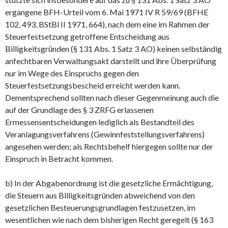
ergangene BFH-Urteil vom 6. Mai 1971 IV R 59/69 (BFHE
102, 493, BStBl II 1971, 664), nach dem eine im Rahmen der
Steuerfestsetzung getroffene Entscheidung aus
Billigkeitsgründen (§ 131 Abs. 1 Satz 3 AO) keinen selbständig
anfechtbaren Verwaltungsakt darstellt und ihre Überprüfung
nur im Wege des Einspruchs gegen den
Steuerfestsetzungsbescheid erreicht werden kann.
Dementsprechend sollten nach dieser Gegenmeinung auch die
auf der Grundlage des § 3 ZRFG erlassenen
Ermessensentscheidungen lediglich als Bestandteil des
Veranlagungsverfahrens (Gewinnfeststellungsverfahrens)
angesehen werden; als Rechtsbehelf hiergegen sollte nur der
Einspruch in Betracht kommen.
b) In der Abgabenordnung ist die gesetzliche Ermächtigung,
die Steuern aus Billigkeitsgründen abweichend von den
gesetzlichen Besteuerungsgrundlagen festzusetzen, im
wesentlichen wie nach dem bisherigen Recht geregelt (§ 163