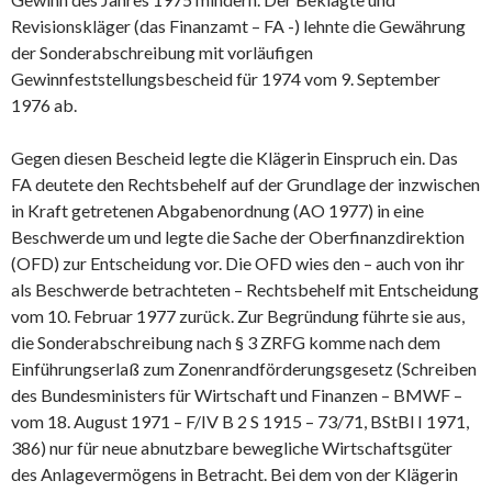
Revisionskläger (das Finanzamt – FA -) lehnte die Gewährung
der Sonderabschreibung mit vorläufigen
Gewinnfeststellungsbescheid für 1974 vom 9. September
1976 ab.
Gegen diesen Bescheid legte die Klägerin Einspruch ein. Das
FA deutete den Rechtsbehelf auf der Grundlage der inzwischen
in Kraft getretenen Abgabenordnung (AO 1977) in eine
Beschwerde um und legte die Sache der Oberfinanzdirektion
(OFD) zur Entscheidung vor. Die OFD wies den – auch von ihr
als Beschwerde betrachteten – Rechtsbehelf mit Entscheidung
vom 10. Februar 1977 zurück. Zur Begründung führte sie aus,
die Sonderabschreibung nach § 3 ZRFG komme nach dem
Einführungserlaß zum Zonenrandförderungsgesetz (Schreiben
des Bundesministers für Wirtschaft und Finanzen – BMWF –
vom 18. August 1971 – F/IV B 2 S 1915 – 73/71, BStBl I 1971,
386) nur für neue abnutzbare bewegliche Wirtschaftsgüter
des Anlagevermögens in Betracht. Bei dem von der Klägerin