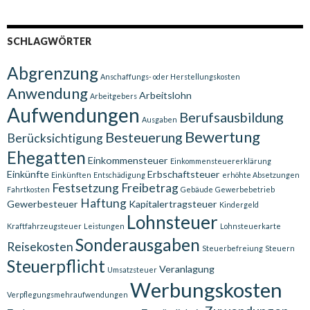
SCHLAGWÖRTER
Abgrenzung
Anschaffungs- oder Herstellungskosten
Anwendung
Arbeitslohn
Arbeitgebers
Aufwendungen
Berufsausbildung
Ausgaben
Bewertung
Besteuerung
Berücksichtigung
Ehegatten
Einkommensteuer
Einkommensteuererklärung
Einkünfte
Erbschaftsteuer
Einkünften
Entschädigung
erhöhte Absetzungen
Festsetzung
Freibetrag
Fahrtkosten
Gebäude
Gewerbebetrieb
Haftung
Gewerbesteuer
Kapitalertragsteuer
Kindergeld
Lohnsteuer
Kraftfahrzeugsteuer
Leistungen
Lohnsteuerkarte
Sonderausgaben
Reisekosten
Steuerbefreiung
Steuern
Steuerpflicht
Veranlagung
Umsatzsteuer
Werbungskosten
Verpflegungsmehraufwendungen