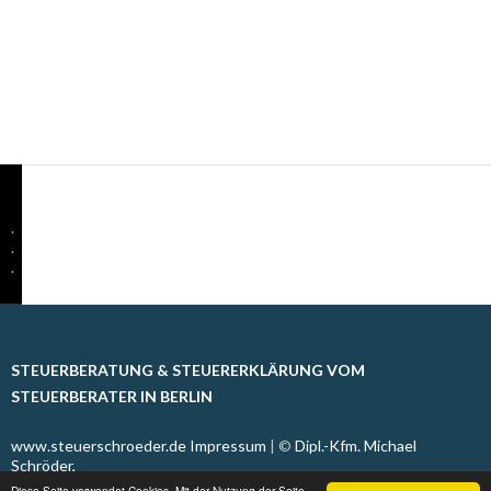
.
.
.
STEUERBERATUNG & STEUERERKLÄRUNG VOM
STEUERBERATER IN BERLIN
www.steuerschroeder.de
Impressum
| ©
Dipl.-Kfm. Michael
Schröder,
Diese Seite verwendet Cookies. Mit der Nutzung der Seite