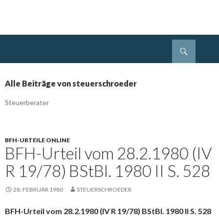
Suchen
Steuerberater Schröder Berlin
Springe
zum
Inhalt
Alle Beiträge von steuerschroeder
Steuerberater
BFH-URTEILE ONLINE
BFH-Urteil vom 28.2.1980 (IV
R 19/78) BStBl. 1980 II S. 528
28. FEBRUAR 1980
STEUERSCHROEDER
BFH-Urteil vom 28.2.1980 (IV R 19/78) BStBl. 1980 II S. 528