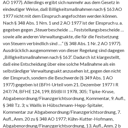
AO 1977). Allerdings ergibt sich nunmehr aus dem Gesetz in
eindeutiger Weise, daß Billigkeitsmaßnahmen nach § 163 AO
1977 nicht mit dem Einspruch angefochten werden können.
Nach § 348 Abs. 1 Nrn. 1 und 2 AO 1977 ist der Einspruch u. a.
gegeben gegen „Steuerbescheide …, Feststellungsbescheide …
sowie alle anderen Verwaltungsakte, die für die Festsetzung
von Steuern verbindlich sind …“ (§ 348 Abs. 1 Nr. 2 AO 1977).
Ausdrücklich ausgenommen von dieser Regelung sind dagegen
„Billigkeitsmaßnahmen nach § 163“. Dadurch ist klargestellt,
daß eine Entscheidung über eine solche Maßnahme als ein
selbständiger Verwaltungsakt anzusehen ist, gegen den nicht
der Einspruch, sondern die Beschwerde (§ 349 Abs. 1 AO
1977) gegeben ist (BFH-Urteil vom 21. Dezember 1977 I R
247/74, BFHE 124, 199, BStBl II 1978, 305; Tipke-Kruse,
Abgabenordnung/Finanzgerichtsordnung, Kommentar, 9. Aufl.,
§ 348 Tz. 3; v. Wallis in Hübschmann-Hepp-Spitaler,
Kommentar zur Abgabenordnung/Finanzgerichtsordnung, 7.
Aufl., Anm. 20 zu § 348 AO 1977; Kühn-Kutter-Hofmann,
Abgabenordnung/Finanzgerichtsordnung, 13. Aufl., Anm. 2 b