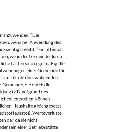
2
len anzuwenden.
Die
geben, wenn bei Anwendung des
3
ksichtigt bleibt.
Ein offenbar
geben, wenn der Gemeinde durch
liche Lasten sind regelmäßig die
Aufwendungen einer Gemeinde für
u.a.m. für die dort wohnenden
 Gemeinde, die durch die
lung (z.B. aufgrund des
ichen) entstehen, können
ichen Haushalte gleichgesetzt
adstoffausstoß, Werteverluste
n dar, da sie nicht
ndensein einer Betriebsstätte