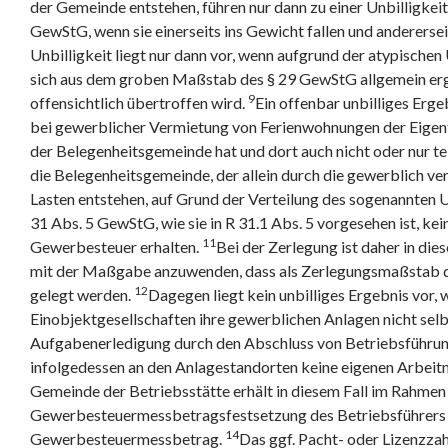
der Gemeinde entstehen, führen nur dann zu einer Unbilligkeit
GewStG, wenn sie einerseits ins Gewicht fallen und anderersei
Unbilligkeit liegt nur dann vor, wenn aufgrund der atypischen
sich aus dem groben Maßstab des § 29 GewStG allgemein er
9
offensichtlich übertroffen wird.
Ein offenbar unbilliges Erge
bei gewerblicher Vermietung von Ferienwohnungen der Eigent
der Belegenheitsgemeinde hat und dort auch nicht oder nur tei
die Belegenheitsgemeinde, der allein durch die gewerblich 
Lasten entstehen, auf Grund der Verteilung des sogenannten 
31 Abs. 5 GewStG, wie sie in R 31.1 Abs. 5 vorgesehen ist, kein
11
Gewerbesteuer erhalten.
Bei der Zerlegung ist daher in die
mit der Maßgabe anzuwenden, dass als Zerlegungsmaßstab 
12
gelegt werden.
Dagegen liegt kein unbilliges Ergebnis vor,
Einobjektgesellschaften ihre gewerblichen Anlagen nicht selb
Aufgabenerledigung durch den Abschluss von Betriebsführung
infolgedessen an den Anlagestandorten keine eigenen Arbeit
Gemeinde der Betriebsstätte erhält in diesem Fall im Rahmen
Gewerbesteuermessbetragsfestsetzung des Betriebsführers 
14
Gewerbesteuermessbetrag.
Das ggf. Pacht- oder Lizenzza