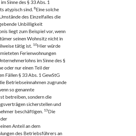
 im Sinne des § 33 Abs. 1
8
ts atypisch sind.
Eine solche
 Umstände des Einzelfalles die
gebende Unbilligkeit
bnis liegt zum Beispiel vor, wenn
ümer seinen Wohnsitz nicht in
10
lweise tätig ist.
Hier würde
vermieteten Ferienwohnungen
Unternehmerlohns im Sinne des §
e oder nur einen Teil der
sen Fällen § 33 Abs. 1 GewStG
die Betriebseinnahmen zugrunde
 wenn so genannte
st betreiben, sondern die
sverträgen sicherstellen und
13
nehmer beschäftigen.
Die
 der
einen Anteil an dem
hlungen des Betriebsführers an