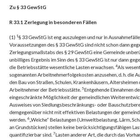
Zu § 33 GewStG
R 33.1 Zerlegung in besonderen Fällen
1
(1)
§ 33 GewStG ist eng auszulegen und nur in Ausnahmefäl
Voraussetzungen des § 33 GewStG sind nicht schon dann ge
Zerlegungsmaßstabs des § 29 GewStG eine Gemeinde unberüc
unbilliges Ergebnis im Sinn des § 33 GewStG ist nur dann ge
4
die Betriebsstätte wesentliche Lasten erwachsen.
Als wesent
sogenannten Arbeitnehmerfolgekosten anzusehen, d. h. die 
den Bau von Straßen, Schulen, Krankenhäusern, Altersheimen 
5
Arbeitnehmer der Betriebsstätte.
Entgehende Einnahmen der
eingeschränkte Möglichkeit der gemeindlichen Weiterentwick
Ausweises von Siedlungsbeschränkungs- oder Bauschutzbere
demgegenüber nicht mit effektiven Belastungen der gemeindl
6
werden.
„Weiche“ Belastungen (Umweltbelastung, Lärm, Sch
an Grundstücken) stellen keine berücksichtigungsfähigen Laste
7
quantifizierbar sind.
Lasten anderer Art, die durch das Vorha