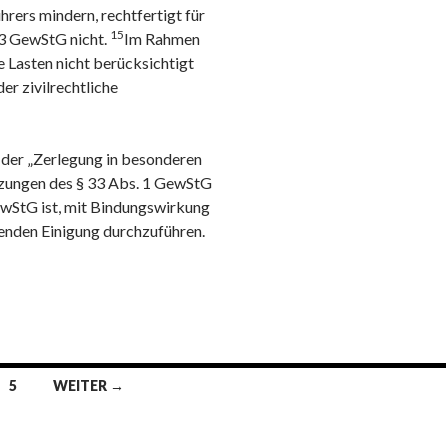
ers mindern, rechtfertigt für
15
33 GewStG nicht.
Im Rahmen
 Lasten nicht berücksichtigt
r zivilrechtliche
l der „Zerlegung in besonderen
tzungen des § 33 Abs. 1 GewStG
ewStG ist, mit Bindungswirkung
enden Einigung durchzuführen.
5
WEITER →