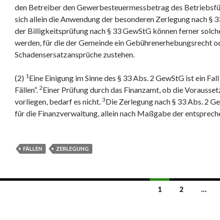
den Betreiber den Gewerbesteuermessbetrag des Betriebsführ
sich allein die Anwendung der besonderen Zerlegung nach § 
der Billigkeitsprüfung nach § 33 GewStG können ferner solche
werden, für die der Gemeinde ein Gebührenerhebungsrecht ode
Schadensersatzansprüche zustehen.
1
(2)
Eine Einigung im Sinne des § 33 Abs. 2 GewStG ist ein Fal
2
Fällen“.
Einer Prüfung durch das Finanzamt, ob die Vorausse
3
vorliegen, bedarf es nicht.
Die Zerlegung nach § 33 Abs. 2 G
für die Finanzverwaltung, allein nach Maßgabe der entsprech
FÄLLEN
ZERLEGUNG
Beitrags-
1
2
…
Navigation