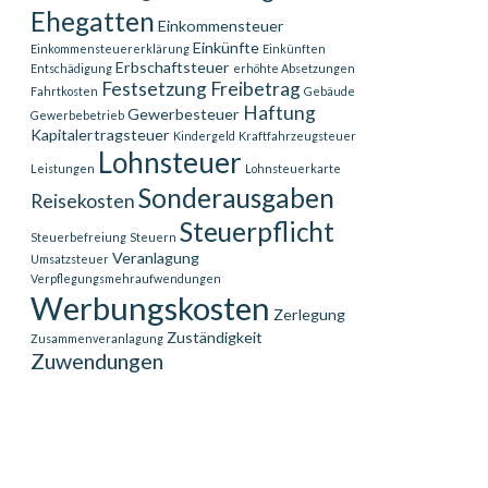
Ehegatten
Einkommensteuer
Einkünfte
Einkommensteuererklärung
Einkünften
Erbschaftsteuer
Entschädigung
erhöhte Absetzungen
Festsetzung
Freibetrag
Fahrtkosten
Gebäude
Haftung
Gewerbesteuer
Gewerbebetrieb
Kapitalertragsteuer
Kindergeld
Kraftfahrzeugsteuer
Lohnsteuer
Leistungen
Lohnsteuerkarte
Sonderausgaben
Reisekosten
Steuerpflicht
Steuerbefreiung
Steuern
Veranlagung
Umsatzsteuer
Verpflegungsmehraufwendungen
Werbungskosten
Zerlegung
Zuständigkeit
Zusammenveranlagung
Zuwendungen