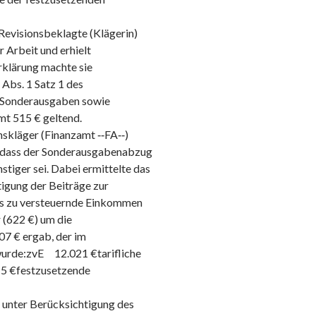
Revisionsbeklagte (Klägerin)
r Arbeit und erhielt
rklärung machte sie
Abs. 1 Satz 1 des
s Sonderausgaben sowie
mt 515 € geltend.
skläger (Finanzamt ‑‑FA‑‑)
 dass der Sonderausgabenabzug
stiger sei. Dabei ermittelte das
igung der Beiträge zur
das zu versteuernde Einkommen
 (622 €) um die
07 € ergab, der im
wurde:zvE 12.021 €tarifliche
5 €festzusetzende
unter Berücksichtigung des