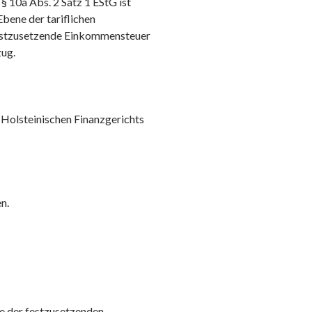
 10a Abs. 2 Satz 1 EStG ist
bene der tariflichen
festzusetzende Einkommensteuer
zug.
-Holsteinischen Finanzgerichts
n.
se der festzusetzenden