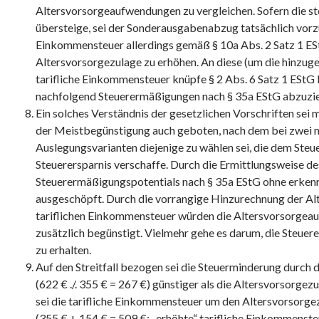
Altersvorsorgeaufwendungen zu vergleichen. Sofern die st
übersteige, sei der Sonderausgabenabzug tatsächlich vorzu
Einkommensteuer allerdings gemäß § 10a Abs. 2 Satz 1 E
Altersvorsorgezulage zu erhöhen. An diese (um die hinzug
tarifliche Einkommensteuer knüpfe § 2 Abs. 6 Satz 1 EStG be
nachfolgend Steuerermäßigungen nach § 35a EStG abzuzie
Ein solches Verständnis der gesetzlichen Vorschriften sei
der Meistbegünstigung auch geboten, nach dem bei zwei 
Auslegungsvarianten diejenige zu wählen sei, die dem Steu
Steuerersparnis verschaffe. Durch die Ermittlungsweise de
Steuerermäßigungspotentials nach § 35a EStG ohne erken
ausgeschöpft. Durch die vorrangige Hinzurechnung der Al
tariflichen Einkommensteuer würden die Altersvorsorgea
zusätzlich begünstigt. Vielmehr gehe es darum, die Steue
zu erhalten.
Auf den Streitfall bezogen sei die Steuerminderung durc
(622 € ./. 355 € = 267 €) günstiger als die Altersvorsorg
sei die tarifliche Einkommensteuer um den Altersvorsorg
(355 € + 154 € = 509 €; „erhöhte“ tarifliche Einkommenst