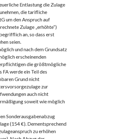
euerliche Entlastung die Zulage
nehmen, die tarifliche
StG um den Anspruch auf
erechnete Zulage „erhöhte“)
grifflich an, so dass erst
hen seien.
 möglich und nach dem Grundsatz
möglich erscheinenden
erpflichtigen die größtmögliche
s FA werde ein Teil des
nbaren Grund nicht
tersvorsorgezulage zur
ufwendungen auch nicht
rermäßigung soweit wie möglich
h den Sonderausgabenabzug
ezulage (154 €). Dementsprechend
ezulageanspruch zu erhöhen
euer). Nach Abzug der