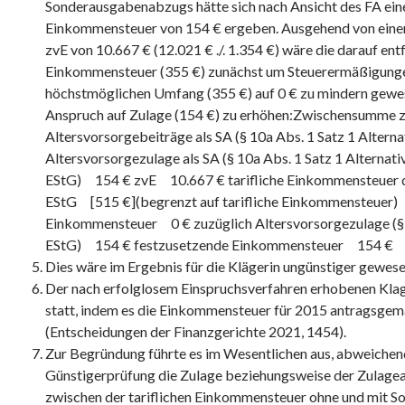
Sonderausgabenabzugs hätte sich nach Ansicht des FA ein
Einkommensteuer von 154 € ergeben. Ausgehend von eine
zvE von 10.667 € (12.021 € ./. 1.354 €) wäre die darauf entf
Einkommensteuer (355 €) zunächst um Steuerermäßigungen
höchstmöglichen Umfang (355 €) auf 0 € zu mindern gewe
Anspruch auf Zulage (154 €) zu erhöhen:Zwischensumme 
Altersvorsorgebeiträge als SA (§ 10a Abs. 1 Satz 1 Alter
Altersvorsorgezulage als SA (§ 10a Abs. 1 Satz 1 Alternati
EStG) 154 € zvE 10.667 € tarifliche Einkommensteuer 
EStG [515 €](begrenzt auf tarifliche Einkommensteue
Einkommensteuer 0 € zuzüglich Altersvorsorgezulage (§ 
EStG) 154 € festzusetzende Einkommensteuer 154 €
Dies wäre im Ergebnis für die Klägerin ungünstiger gewese
Der nach erfolglosem Einspruchsverfahren erhobenen Klag
statt, indem es die Einkommensteuer für 2015 antragsgem
(Entscheidungen der Finanzgerichte 2021, 1454).
Zur Begründung führte es im Wesentlichen aus, abweichend
Günstigerprüfung die Zulage beziehungsweise der Zulagea
zwischen der tariflichen Einkommensteuer ohne und mit 