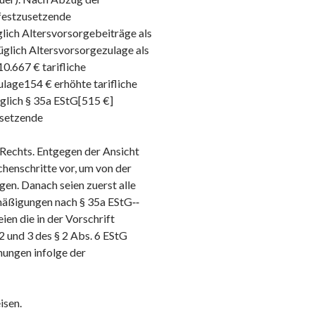
festzusetzende
ch Altersvorsorgebeiträge als
glich Altersvorsorgezulage als
0.667 € tarifliche
age154 € erhöhte tarifliche
lich § 35a EStG[515 €]
usetzende
 Rechts. Entgegen der Ansicht
chenschritte vor, um von der
en. Danach seien zuerst alle
mäßigungen nach § 35a EStG‑‑
en die in der Vorschrift
 und 3 des § 2 Abs. 6 EStG
nungen infolge der
isen.