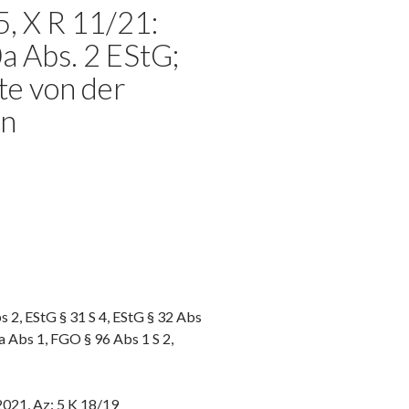
5, X R 11/21:
a Abs. 2 EStG;
te von der
en
s 2, EStG § 31 S 4, EStG § 32 Abs
a Abs 1, FGO § 96 Abs 1 S 2,
2021, Az: 5 K 18/19