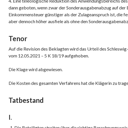
4. Eine teleologische Reduktion des Anwendungsbereichs des §
dann geboten, wenn zwar der Sonderausgabenabzug auf der E
Einkommensteuer günstiger als der Zulageanspruch ist, die 
aber dennoch höher ausfiele als ohne den Sonderausgabenab
Tenor
Auf die Revision des Beklagten wird das Urteil des Schleswig
vom 12.05.2021 – 5 K 18/19 aufgehoben.
Die Klage wird abgewiesen.
Die Kosten des gesamten Verfahrens hat die Klägerin zu trage
Tatbestand
I.
Die Beteiligten streiten über die richtige Berechnungswei