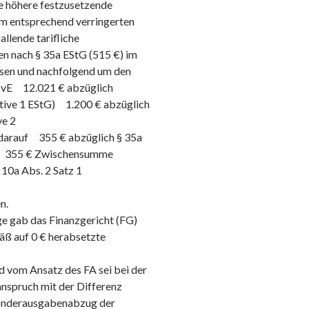
e höhere festzusetzende
m entsprechend verringerten
allende tarifliche
 nach § 35a EStG (515 €) im
sen und nachfolgend um den
zvE 12.021 € abzüglich
native 1 EStG) 1.200 € abzüglich
ve 2
darauf 355 € abzüglich § 35a
r) 355 € Zwischensumme
10a Abs. 2 Satz 1
n.
e gab das Finanzgericht (FG)
äß auf 0 € herabsetzte
 vom Ansatz des FA sei bei der
nspruch mit der Differenz
Sonderausgabenabzug der