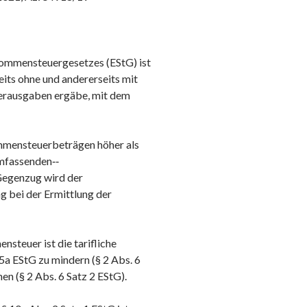
nkommensteuergesetzes (EStG) ist
eits ohne und andererseits mit
derausgaben ergäbe, mit dem
kommensteuerbeträgen höher als
mfassenden‑‑
Gegenzug wird der
 bei der Ermittlung der
steuer ist die tarifliche
 EStG zu mindern (§ 2 Abs. 6
en (§ 2 Abs. 6 Satz 2 EStG).