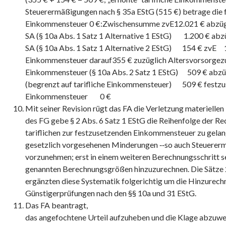
Steuerermäßigungen nach § 35a EStG (515 €) betrage die 
Einkommensteuer 0 €:Zwischensumme zvE12.021 € abzügli
SA (§ 10a Abs. 1 Satz 1 Alternative 1 EStG) 1.200 € abzü
SA (§ 10a Abs. 1 Satz 1 Alternative 2 EStG) 154 € zvE 1
Einkommensteuer darauf355 € zuzüglich Altersvorsorgezul
Einkommensteuer (§ 10a Abs. 2 Satz 1 EStG) 509 € abzüg
(begrenzt auf tarifliche Einkommensteuer) 509 € festz
Einkommensteuer 0 €
Mit seiner Revision rügt das FA die Verletzung materiellen
des FG gebe § 2 Abs. 6 Satz 1 EStG die Reihenfolge der Re
tariflichen zur festzusetzenden Einkommensteuer zu gelang
gesetzlich vorgesehenen Minderungen ‑‑so auch Steuerer
vorzunehmen; erst in einem weiteren Berechnungsschritt sei
genannten Berechnungsgrößen hinzuzurechnen. Die Sätze 2
ergänzten diese Systematik folgerichtig um die Hinzurech
Günstigerprüfungen nach den §§ 10a und 31 EStG.
Das FA beantragt,
das angefochtene Urteil aufzuheben und die Klage abzuwe