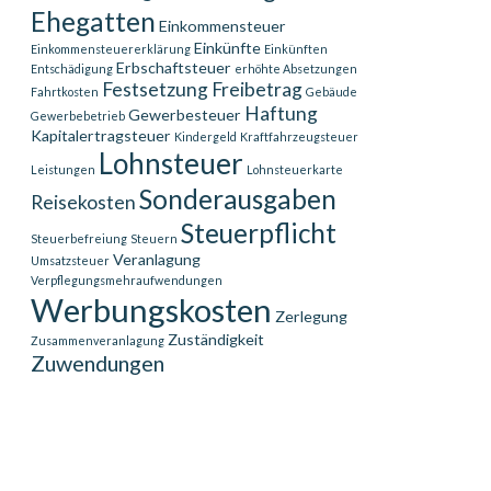
Ehegatten
Einkommensteuer
Einkünfte
Einkommensteuererklärung
Einkünften
Erbschaftsteuer
Entschädigung
erhöhte Absetzungen
Festsetzung
Freibetrag
Fahrtkosten
Gebäude
Haftung
Gewerbesteuer
Gewerbebetrieb
Kapitalertragsteuer
Kindergeld
Kraftfahrzeugsteuer
Lohnsteuer
Leistungen
Lohnsteuerkarte
Sonderausgaben
Reisekosten
Steuerpflicht
Steuerbefreiung
Steuern
Veranlagung
Umsatzsteuer
Verpflegungsmehraufwendungen
Werbungskosten
Zerlegung
Zuständigkeit
Zusammenveranlagung
Zuwendungen