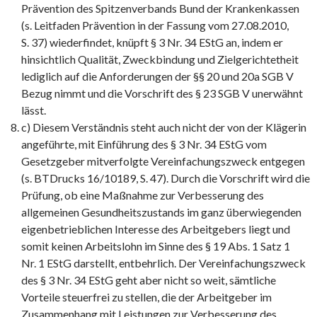
Prävention des Spitzenverbands Bund der Krankenkassen
(s. Leitfaden Prävention in der Fassung vom 27.08.2010,
S. 37) wiederfindet, knüpft § 3 Nr. 34 EStG an, indem er
hinsichtlich Qualität, Zweckbindung und Zielgerichtetheit
lediglich auf die Anforderungen der §§ 20 und 20a SGB V
Bezug nimmt und die Vorschrift des § 23 SGB V unerwähnt
lässt.
c) Diesem Verständnis steht auch nicht der von der Klägerin
angeführte, mit Einführung des § 3 Nr. 34 EStG vom
Gesetzgeber mitverfolgte Vereinfachungszweck entgegen
(s. BTDrucks 16/10189, S. 47). Durch die Vorschrift wird die
Prüfung, ob eine Maßnahme zur Verbesserung des
allgemeinen Gesundheitszustands im ganz überwiegenden
eigenbetrieblichen Interesse des Arbeitgebers liegt und
somit keinen Arbeitslohn im Sinne des § 19 Abs. 1 Satz 1
Nr. 1 EStG darstellt, entbehrlich. Der Vereinfachungszweck
des § 3 Nr. 34 EStG geht aber nicht so weit, sämtliche
Vorteile steuerfrei zu stellen, die der Arbeitgeber im
Zusammenhang mit Leistungen zur Verbesserung des