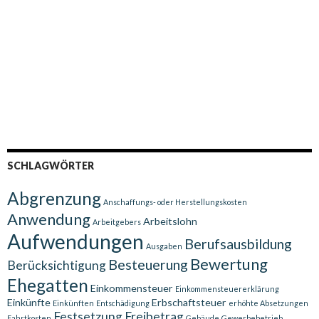
SCHLAGWÖRTER
Abgrenzung
Anschaffungs- oder Herstellungskosten
Anwendung
Arbeitslohn
Arbeitgebers
Aufwendungen
Berufsausbildung
Ausgaben
Bewertung
Besteuerung
Berücksichtigung
Ehegatten
Einkommensteuer
Einkommensteuererklärung
Einkünfte
Erbschaftsteuer
Einkünften
Entschädigung
erhöhte Absetzungen
Festsetzung
Freibetrag
Fahrtkosten
Gebäude
Gewerbebetrieb