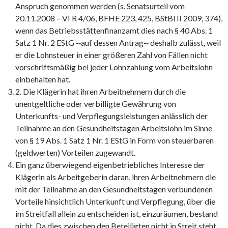
Anspruch genommen werden (s. Senatsurteil vom
20.11.2008 – VI R 4/06, BFHE 223, 425, BStBl II 2009, 374),
wenn das Betriebsstättenfinanzamt dies nach § 40 Abs. 1
Satz 1 Nr. 2 EStG ‑‑auf dessen Antrag‑‑ deshalb zulässt, weil
er die Lohnsteuer in einer größeren Zahl von Fällen nicht
vorschriftsmäßig bei jeder Lohnzahlung vom Arbeitslohn
einbehalten hat.
2. Die Klägerin hat ihren Arbeitnehmern durch die
unentgeltliche oder verbilligte Gewährung von
Unterkunfts- und Verpflegungsleistungen anlässlich der
Teilnahme an den Gesundheitstagen Arbeitslohn im Sinne
von § 19 Abs. 1 Satz 1 Nr. 1 EStG in Form von steuerbaren
(geldwerten) Vorteilen zugewandt.
Ein ganz überwiegend eigenbetriebliches Interesse der
Klägerin als Arbeitgeberin daran, ihren Arbeitnehmern die
mit der Teilnahme an den Gesundheitstagen verbundenen
Vorteile hinsichtlich Unterkunft und Verpflegung, über die
im Streitfall allein zu entscheiden ist, einzuräumen, bestand
nicht. Da dies zwischen den Beteiligten nicht in Streit steht,