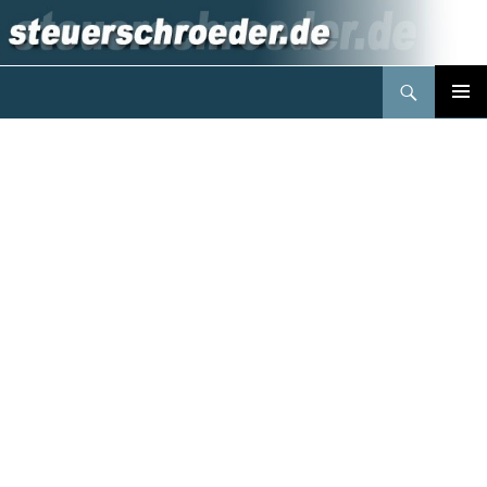
Suchen
Steuerberater Schröder Berlin
Springe
PRIMÄR
zum
MENÜ
Inhalt