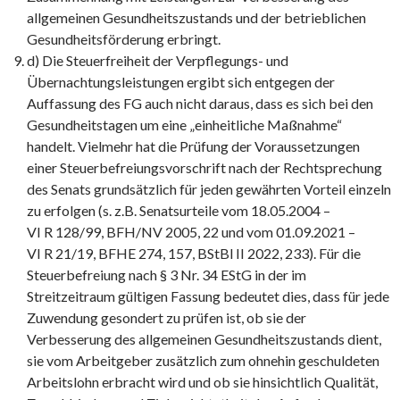
allgemeinen Gesundheitszustands und der betrieblichen
Gesundheitsförderung erbringt.
d) Die Steuerfreiheit der Verpflegungs- und
Übernachtungsleistungen ergibt sich entgegen der
Auffassung des FG auch nicht daraus, dass es sich bei den
Gesundheitstagen um eine „einheitliche Maßnahme“
handelt. Vielmehr hat die Prüfung der Voraussetzungen
einer Steuerbefreiungsvorschrift nach der Rechtsprechung
des Senats grundsätzlich für jeden gewährten Vorteil einzeln
zu erfolgen (s. z.B. Senatsurteile vom 18.05.2004 –
VI R 128/99, BFH/NV 2005, 22 und vom 01.09.2021 –
VI R 21/19, BFHE 274, 157, BStBl II 2022, 233). Für die
Steuerbefreiung nach § 3 Nr. 34 EStG in der im
Streitzeitraum gültigen Fassung bedeutet dies, dass für jede
Zuwendung gesondert zu prüfen ist, ob sie der
Verbesserung des allgemeinen Gesundheitszustands dient,
sie vom Arbeitgeber zusätzlich zum ohnehin geschuldeten
Arbeitslohn erbracht wird und ob sie hinsichtlich Qualität,