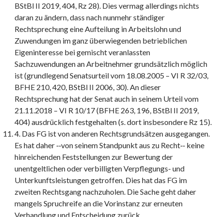
BStBl II 2019, 404, Rz 28). Dies vermag allerdings nichts
daran zu ändern, dass nach nunmehr ständiger
Rechtsprechung eine Aufteilung in Arbeitslohn und
Zuwendungen im ganz überwiegenden betrieblichen
Eigeninteresse bei gemischt veranlassten
Sachzuwendungen an Arbeitnehmer grundsätzlich möglich
ist (grundlegend Senatsurteil vom 18.08.2005 – VI R 32/03,
BFHE 210, 420, BStBl II 2006, 30). An dieser
Rechtsprechung hat der Senat auch in seinem Urteil vom
21.11.2018 – VI R 10/17 (BFHE 263, 196, BStBl II 2019,
404) ausdrücklich festgehalten (s. dort insbesondere Rz 15).
4. Das FG ist von anderen Rechtsgrundsätzen ausgegangen.
Es hat daher ‑‑von seinem Standpunkt aus zu Recht‑‑ keine
hinreichenden Feststellungen zur Bewertung der
unentgeltlichen oder verbilligten Verpflegungs- und
Unterkunftsleistungen getroffen. Dies hat das FG im
zweiten Rechtsgang nachzuholen. Die Sache geht daher
mangels Spruchreife an die Vorinstanz zur erneuten
Verhandlung und Entscheidung zurück.