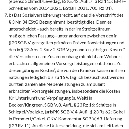
(ebenso Schmidt/Levedag, EStG, 42. Aufl., § 3 Rz 115; BMF-
Schreiben vom 20.04.2021, BStBl I 2021, 700, Rz 34).
b) Das Sozialversicherungsrecht, auf das die Vorschrift des
§ 3 Nr. 34 EStG Bezug nimmt, bestätigt dies. Denn es
unterscheidet ‑‑auch bereits in der im Streitzeitraum
maßgeblichen Fassung‑‑ unter anderem zwischen den in
§ 20 SGB V geregelten primären Präventionsleistungen und
den in § 23 Abs. 2 Satz 2 SGB V genannten „übrigen Kosten“,
die Versicherten im Zusammenhang mit nicht am Wohnort
erbrachten allgemeinen Vorsorgeleistungen entstehen. Zu
diesen „übrigen Kosten“, die von den Krankenkassen in ihren
Satzungen lediglich bis zu 16 € täglich bezuschusst werden
durften, zählen alle Nebenleistungen zu ambulant
erbrachten Vorsorgeleistungen, insbesondere die Kosten
für Unterkunft und Verpflegung (s. Welti in
Becker/Kingreen, SGB V, 8. Aufl., § 23 Rz 16; Schütze in
Schlegel/Voelzke, jurisPK-SGB V, 4. Aufl., § 23 Rz 62; Gokel
in Remmert/Gokel, GKV-Kommentar SGB V, 63. Lieferung,
§ 23 Rz 11). An diese Unterscheidung, die sich im Leitfaden