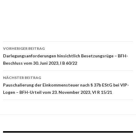
Beitrags-
VORHERIGER BEITRAG
Navigation
Darlegungsanforderungen hinsichtlich Besetzungsrüge – BFH-
Beschluss vom 30. Juni 2023, I B 60/22
NÄCHSTER BEITRAG
Pauschalierung der Einkommensteuer nach § 37b EStG bei VIP-
Logen – BFH-Urteil vom 23. November 2023, VI R 15/21